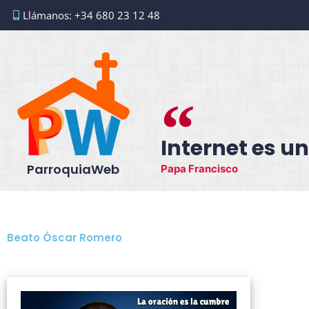
Ir
Llámanos: +34 680 23 12 48
al
contenido
Internet es un
ParroquiaWeb
Papa Francisco
Beato Óscar Romero