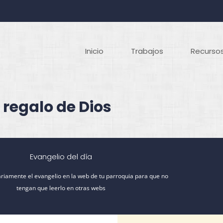
Inicio
Trabajos
Recursos
 regalo de Dios
Evangelio del día
riamente el evangelio en la web de tu parroquia para que no
tengan que leerlo en otras webs