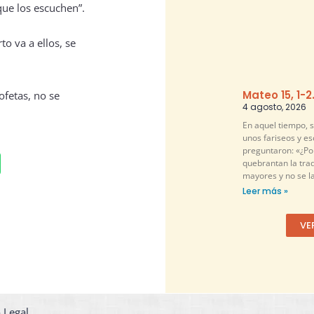
que los escuchen”.
to va a ellos, se
Mateo 15, 1-2
ofetas, no se
4 agosto, 2026
En aquel tiempo, 
unos fariseos y es
preguntaron: «¿Por
quebrantan la tra
mayores y no se l
Leer más »
VE
 Legal