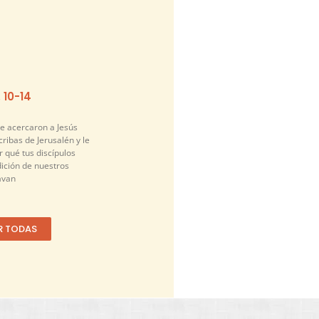
. 10-14
se acercaron a Jesús
cribas de Jerusalén y le
 qué tus discípulos
dición de nuestros
avan
R TODAS