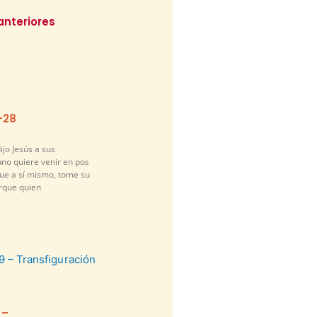
anteriores
-28
ijo Jesús a sus
guno quiere venir en pos
gue a sí mismo, tome su
orque quien
 –