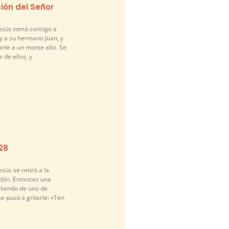
ión del Señor
Jesús tomó consigo a
y a su hermano Juan, y
arte a un monte alto. Se
 de ellos, y
-28
sús se retiró a la
idón. Entonces una
liendo de uno de
se puso a gritarle: «Ten