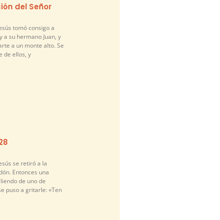
ión del Señor
Jesús tomó consigo a
y a su hermano Juan, y
arte a un monte alto. Se
 de ellos, y
-28
sús se retiró a la
idón. Entonces una
liendo de uno de
se puso a gritarle: «Ten