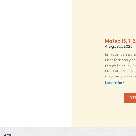
Mateo 15, 1-2
4 agosto, 2026
En aquel tiempo, 
unos fariseos y es
preguntaron: «¿Por
quebrantan la tra
mayores y no se l
Leer más »
VE
 Legal