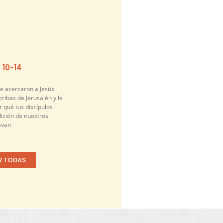
. 10-14
se acercaron a Jesús
cribas de Jerusalén y le
 qué tus discípulos
dición de nuestros
avan
R TODAS