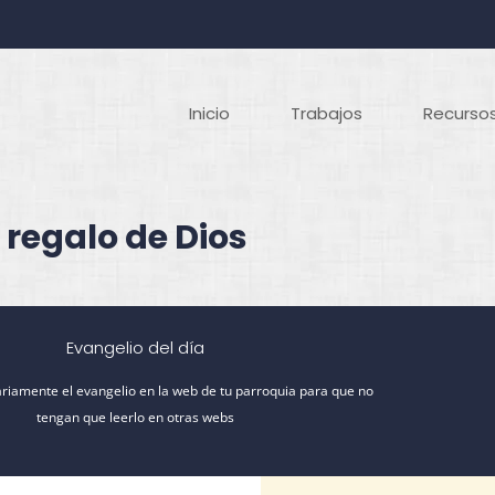
Inicio
Trabajos
Recursos
 regalo de Dios
Evangelio del día
riamente el evangelio en la web de tu parroquia para que no
tengan que leerlo en otras webs