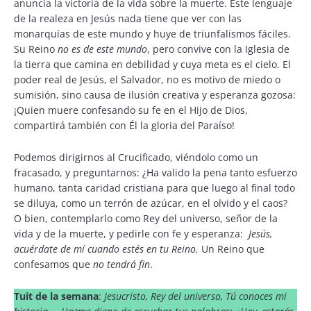
anuncia la victoria de la vida sobre la muerte. Este lenguaje
de la realeza en Jesús nada tiene que ver con las
monarquías de este mundo y huye de triunfalismos fáciles.
Su Reino
no es de este mundo
, pero convive con la Iglesia de
la tierra que camina en debilidad y cuya meta es el cielo. El
poder real de Jesús, el Salvador, no es motivo de miedo o
sumisión, sino causa de ilusión creativa y esperanza gozosa:
¡Quien muere confesando su fe en el Hijo de Dios,
compartirá también con Él la gloria del Paraíso!
Podemos dirigirnos al Crucificado, viéndolo como un
fracasado, y preguntarnos: ¿Ha valido la pena tanto esfuerzo
humano, tanta caridad cristiana para que luego al final todo
se diluya, como un terrón de azúcar, en el olvido y el caos?
O bien, contemplarlo como Rey del universo, señor de la
vida y de la muerte, y pedirle con fe y esperanza:
Jesús,
acuérdate de mí cuando estés en tu Reino.
Un Reino que
confesamos que
no tendrá fin
.
Tuit de la semana
:
Jesucristo, Rey del universo, Tú conoces mi