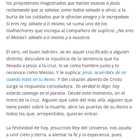
los prepotentes magistrados
que hacían muecas a Jesús,
reclamando que se salvase, como había salvado a otros;
a la
burla de los soldados
que le ofrecían vinagre y le increpaban:
Si eres rey, sálvate a ti mismo,
se suma uno de los
malhechores que increpa al compañero de suplicio:
¿No eres
el Mesías?, sálvate a ti mismo y a nosotros.
El otro, «el buen ladrón», ve en aquel crucificado a alguien
distinto: descubre la injusticia de la sentencia que ha
llevado a Jesús a la cruz, lo ve como hombre justo y lo
reconoce como Mesías. Y le suplica:
Jesús, acuérdate de mí
cuando estés en tu Reino.
Y del corazón abierto de Cristo
surge la respuesta consoladora:
En verdad te digo: hoy
estarás conmigo en el paraíso
. Desde este momento, en el
trono de la cruz, Alguien que sabe del más allá, alguien que
tiene poder sobre la muerte, abre las puertas de su Reino a
todos los que, arrepentidos, quieran entrar.
La festividad de hoy, Jesucristo Rey del Universo, nos ayuda
a unir cielo y tierra, a alentar la fe y la esperanza, pues