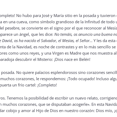
ompleto! No hubo para José y María sitio en la posada y tuvieron
da en una cueva, como símbolo grandioso de la Infinitud de todo
el pesebre, se convierte en el signo por el que reconocer al Mesía
parece un ángel, que les dice:
No temáis, os anuncio una buena no
e David, os ha nacido el Salvador, el Mesías, el Señor…
Y les da esta
nta de la Navidad, es noche de contrastes y en lo más sencillo se
tores como unos reyes, y una Virgen es Madre que nos muestra al
aradoja descubrir el Misterio: ¡Dios nace en Belén!
posada. No quiere palacios esplendorosos sino corazones sencill
 muchos corazones, le respondemos: ¡Todo ocupado! Incluso algun
uerta un frío cartel: ¡Completo!
s. Tenemos la posibilidad de escribir un nuevo relato, corrigiend
en muchos corazones, que se disputaban acogerle». En esta Navid
a dar cobijo y amor al Hijo de Dios en nuestro corazón: Dios mío,