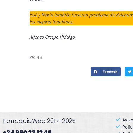
José y María también tuvieron problema de vivienda:
los mejores inquilinos.
Alfonso Crespo Hidalgo
👁️:
43
Facebook
ParroquiaWeb 2017-2025
Aviso
Polít
+34 680 23 12 48​