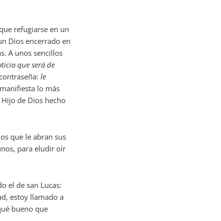
 que refugiarse en un
 un Dios encerrado en
s. A unos sencillos
ticia que será de
 contraseña:
le
 manifiesta lo más
 Hijo de Dios hecho
os que le abran sus
os, para eludir oír
o el de san Lucas:
ad, estoy llamado a
 ¡qué bueno que