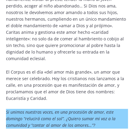
perdido, acoger al niño abandonado… Si Dios nos ama,
nosotros le devolvemos amor amando a todos sus hijos,
nuestros hermanos, cumpliendo en un único mandamiento
el doble mandamiento de «amar a Dios y al prójimo».
Caritas anima y gestiona este amor hecho «caridad
inteligente»: no solo da de comer al hambriento o cobijo al
sin techo, sino que quiere promocionar al pobre hasta la
dignidad de lo humano y ofrecerle su entrada en la
comunidad eclesial.
El Corpus es el día «del amor más grande», un amor que
merece ser celebrado. Hoy los cristianos nos lanzamos a la
calle, en una procesión que es manifestación de amor, y
proclamamos que el amor de Dios tiene dos nombres:
Eucaristía y Caridad.
Si unimos nuestras voces, en una procesión de amor, este
domingo “relucirá como el sol”. ¿Quiero sumar mi voz a la
comunidad y “cantar al amor de los amores…”?