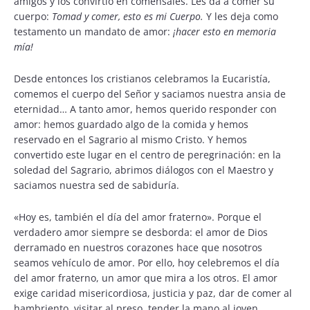
amigos y los convirtió en comensales. Les da a comer su
cuerpo:
Tomad y comer, esto es mi Cuerpo.
Y les deja como
testamento un mandato de amor:
¡hacer esto en memoria
mía!
Desde entonces los cristianos celebramos la Eucaristía,
comemos el cuerpo del Señor y saciamos nuestra ansia de
eternidad… A tanto amor, hemos querido responder con
amor: hemos guardado algo de la comida y hemos
reservado en el Sagrario al mismo Cristo. Y hemos
convertido este lugar en el centro de peregrinación: en la
soledad del Sagrario, abrimos diálogos con el Maestro y
saciamos nuestra sed de sabiduría.
«Hoy es, también el día del amor fraterno». Porque el
verdadero amor siempre se desborda: el amor de Dios
derramado en nuestros corazones hace que nosotros
seamos vehículo de amor. Por ello, hoy celebremos el día
del amor fraterno, un amor que mira a los otros. El amor
exige caridad misericordiosa, justicia y paz, dar de comer al
hambriento, visitar al preso, tender la mano al joven