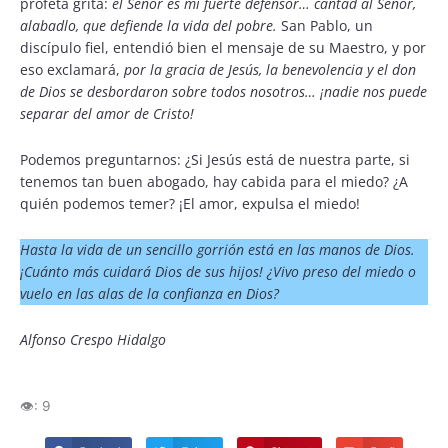
profeta grita:
el Señor es mi fuerte defensor… cantad al Señor,
alabadlo, que defiende la vida del pobre.
San Pablo, un
discípulo fiel, entendió bien el mensaje de su Maestro, y por
eso exclamará,
por la gracia de Jesús, la benevolencia y el don
de Dios se desbordaron sobre todos nosotros… ¡nadie nos puede
separar del amor de Cristo!
Podemos preguntarnos: ¿Si Jesús está de nuestra parte, si
tenemos tan buen abogado, hay cabida para el miedo? ¿A
quién podemos temer? ¡El amor, expulsa el miedo!
Hasta la vida de un sencillo gorrión está en las manos de Dios.
¡Cuánto más cuidará Dios de sus hijos! ¿Vivo preso del miedo o
vuelo en las alas de la confianza en Dios?
Alfonso Crespo Hidalgo
👁️:
9