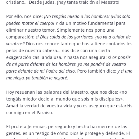
cristiano… Desde Judas, ¡hay tanta traición al Maestro!
Por ello, nos dice:
¡No tengáis miedo a los hombres! ¡Ellos sólo
pueden matar el cuerpo!
Y da un motivo fundamental para
eliminar nuestro temor. Simplemente nos pone una
comparación:
si Dios cuida de los gorriones, ¿no va a cuidar de
vosotros?
Dios nos conoce tanto que hasta tiene contados los
pelos de nuestra cabeza… nos dice con una cierta
exageración casi andaluza. Y hasta nos asegura:
si os ponéis
de mi parte delante de los hombres, yo me pondré de vuestra
parte delante de mi Padre del cielo
. Pero también dice:
y si uno
me niega, yo también le negaré
.
Hoy resuenan las palabras del Maestro, que nos dice: «no
tengáis miedo; decid al mundo que sois mis discípulos».
Amad la verdad de vuestra vida y yo os aseguro que estaréis
conmigo en el Paraíso.
El profeta Jeremías, perseguido y hecho hazmerreir de las
gentes, es un testigo de cómo Dios le protege y defiende. El