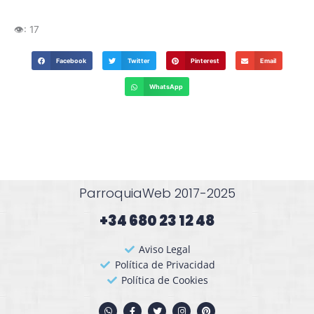
👁️:
17
Facebook
Twitter
Pinterest
Email
WhatsApp
ParroquiaWeb 2017-2025
+34 680 23 12 48​
Aviso Legal
Política de Privacidad
Política de Cookies
W
F
T
I
P