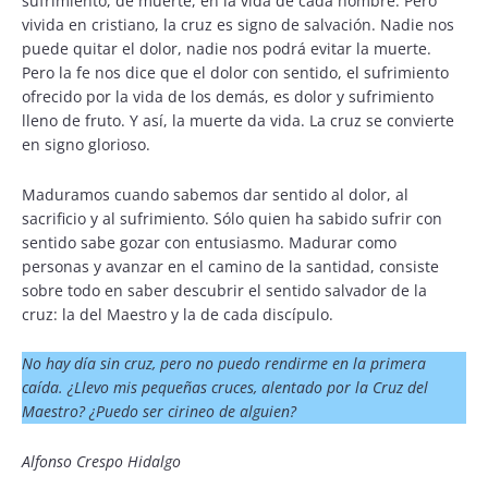
sufrimiento, de muerte, en la vida de cada hombre. Pero
vivida en cristiano, la cruz es signo de salvación. Nadie nos
puede quitar el dolor, nadie nos podrá evitar la muerte.
Pero la fe nos dice que el dolor con sentido, el sufrimiento
ofrecido por la vida de los demás, es dolor y sufrimiento
lleno de fruto. Y así, la muerte da vida. La cruz se convierte
en signo glorioso.
Maduramos cuando sabemos dar sentido al dolor, al
sacrificio y al sufrimiento. Sólo quien ha sabido sufrir con
sentido sabe gozar con entusiasmo. Madurar como
personas y avanzar en el camino de la santidad, consiste
sobre todo en saber descubrir el sentido salvador de la
cruz: la del Maestro y la de cada discípulo.
No hay día sin cruz, pero no puedo rendirme en la primera
caída. ¿Llevo mis pequeñas cruces, alentado por la Cruz del
Maestro? ¿Puedo ser cirineo de alguien?
Alfonso Crespo Hidalgo