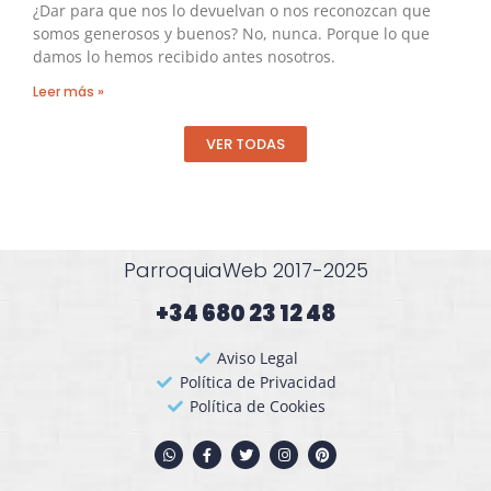
¿Dar para que nos lo devuelvan o nos reconozcan que
somos generosos y buenos? No, nunca. Porque lo que
damos lo hemos recibido antes nosotros.
Leer más »
VER TODAS
ParroquiaWeb 2017-2025
+34 680 23 12 48​
Aviso Legal
Política de Privacidad
Política de Cookies
W
F
T
I
P
h
a
w
n
i
a
c
i
s
n
t
e
t
t
t