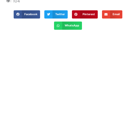
👁️:
104
Facebook
Twitter
Pinterest
Email
WhatsApp