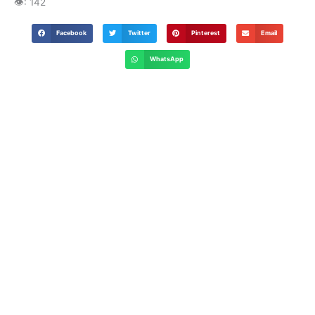
👁️:
142
Facebook
Twitter
Pinterest
Email
WhatsApp