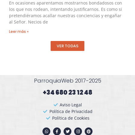
En ocasiones aparentamos mostrarnos bondadosos con
los que nos rodean, intentando justificarnos. Es como si
pretendiéramos acallar nuestras conciencias y engañar
al Señor. Necios de
Leer más »
VER TODAS
ParroquiaWeb 2017-2025
+34 680 23 12 48​
Aviso Legal
Política de Privacidad
Política de Cookies
W
F
T
I
P
h
a
w
n
i