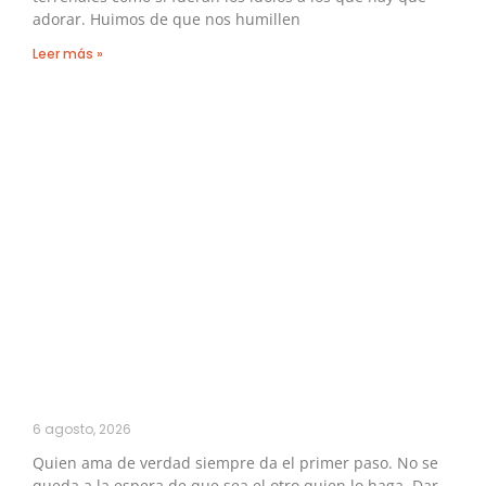
adorar. Huimos de que nos humillen
Leer más »
6 agosto, 2026
Quien ama de verdad siempre da el primer paso. No se
queda a la espera de que sea el otro quien lo haga. Dar