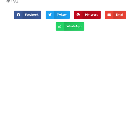
👁️:
92
Facebook
Twitter
Pinterest
Email
WhatsApp