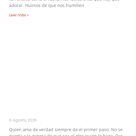
adorar. Huimos de que nos humillen
Leer más »
6 agosto, 2026
Quien ama de verdad siempre da el primer paso. No se
queda a la espera de que sea el otro quien lo haga. Dar