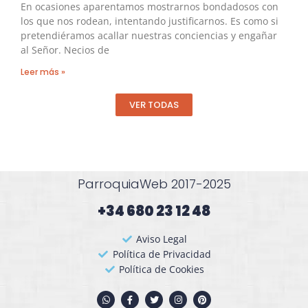
En ocasiones aparentamos mostrarnos bondadosos con
los que nos rodean, intentando justificarnos. Es como si
pretendiéramos acallar nuestras conciencias y engañar
al Señor. Necios de
Leer más »
VER TODAS
ParroquiaWeb 2017-2025
+34 680 23 12 48​
Aviso Legal
Política de Privacidad
Política de Cookies
W
F
T
I
P
h
a
w
n
i