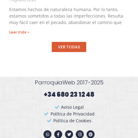
Estamos hechos de naturaleza humana. Por lo tanto,
estamos sometidos a todas las imperfecciones. Resulta
muy fácil caer en el pecado, abandonar el camino que
Leer más »
VER TODAS
ParroquiaWeb 2017-2025
+34 680 23 12 48​
Aviso Legal
Política de Privacidad
Política de Cookies
W
F
T
I
P
h
a
w
n
i