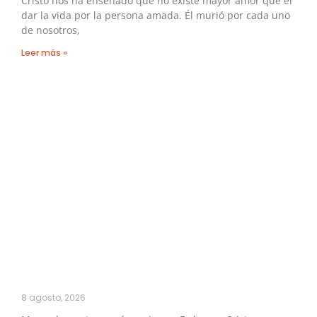
Cristo nos ha enseñado que no existe mayor amor que el
dar la vida por la persona amada. Él murió por cada uno
de nosotros,
Leer más »
8 agosto, 2026