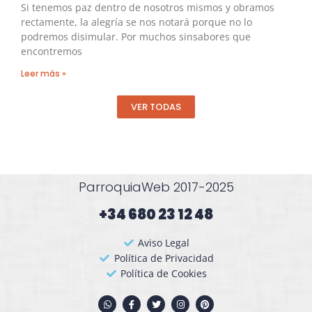
Si tenemos paz dentro de nosotros mismos y obramos
rectamente, la alegría se nos notará porque no lo
podremos disimular. Por muchos sinsabores que
encontremos
Leer más »
VER TODAS
ParroquiaWeb 2017-2025
+34 680 23 12 48​
Aviso Legal
Política de Privacidad
Política de Cookies
W
F
T
I
P
h
a
w
n
i