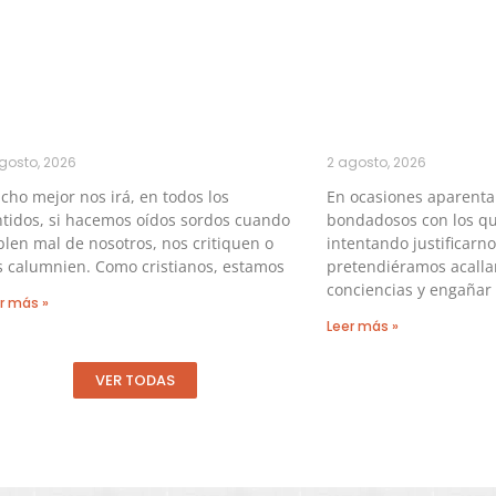
gosto, 2026
2 agosto, 2026
ho mejor nos irá, en todos los
En ocasiones aparent
tidos, si hacemos oídos sordos cuando
bondadosos con los qu
len mal de nosotros, nos critiquen o
intentando justificarno
s calumnien. Como cristianos, estamos
pretendiéramos acalla
conciencias y engañar 
r más »
Leer más »
VER TODAS