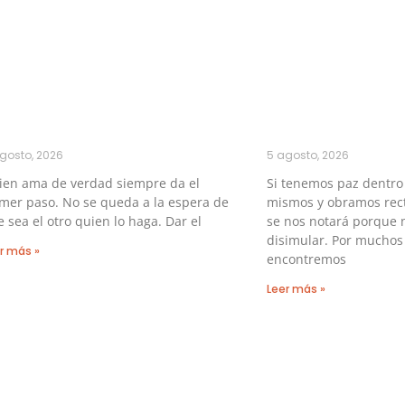
gosto, 2026
5 agosto, 2026
ien ama de verdad siempre da el
Si tenemos paz dentro
mer paso. No se queda a la espera de
mismos y obramos rect
 sea el otro quien lo haga. Dar el
se nos notará porque 
disimular. Por muchos
r más »
encontremos
Leer más »