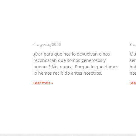
4 agosto, 2026
3 a
¿Dar para que nos lo devuelvan o nos
Muc
reconozcan que somos generosos y
sen
buenos? No, nunca. Porque lo que damos
hab
lo hemos recibido antes nosotros.
no
Leer más »
Lee