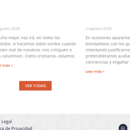
gosto, 2026
2 agosto, 2026
ho mejor nos irá, en todos los
En ocasiones aparent
tidos, si hacemos oídos sordos cuando
bondadosos con los qu
len mal de nosotros, nos critiquen o
intentando justificarno
s calumnien. Como cristianos, estamos
pretendiéramos acalla
conciencias y engañar 
r más »
Leer más »
VER TODAS
 Legal
W
ica de Privacidad