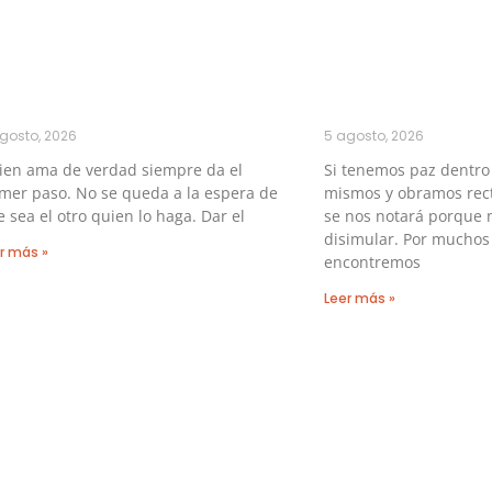
gosto, 2026
5 agosto, 2026
ien ama de verdad siempre da el
Si tenemos paz dentro
mer paso. No se queda a la espera de
mismos y obramos rect
 sea el otro quien lo haga. Dar el
se nos notará porque 
disimular. Por muchos
r más »
encontremos
Leer más »