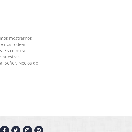
amos mostrarnos
e nos rodean,
s. Es como si
r nuestras
al Señor. Necios de
F
T
I
P