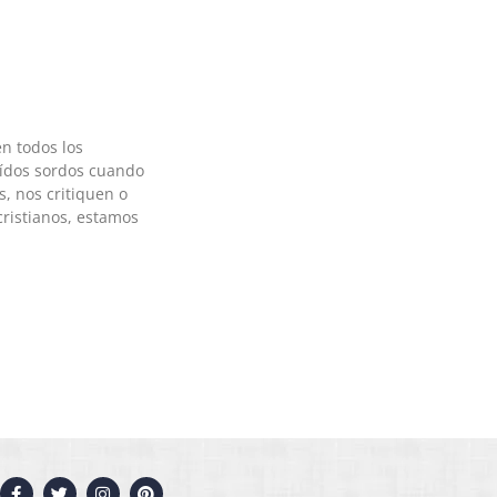
n todos los
oídos sordos cuando
, nos critiquen o
ristianos, estamos
F
T
I
P