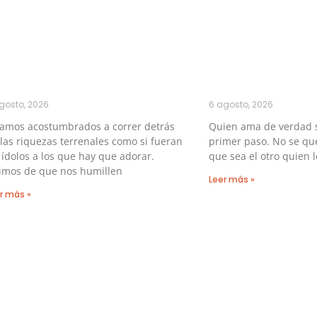
gosto, 2026
6 agosto, 2026
tamos acostumbrados a correr detrás
Quien ama de verdad 
las riquezas terrenales como si fueran
primer paso. No se qu
 ídolos a los que hay que adorar.
que sea el otro quien l
imos de que nos humillen
Leer más »
r más »