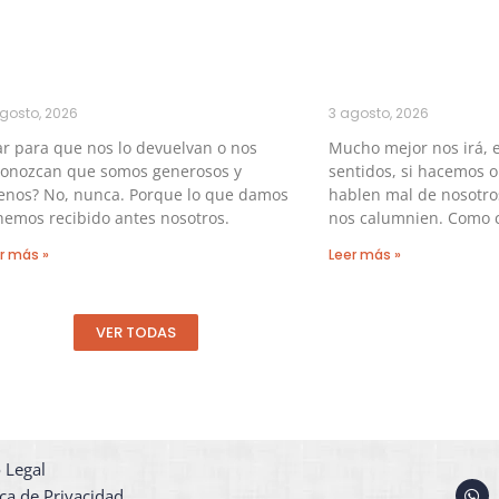
gosto, 2026
3 agosto, 2026
r para que nos lo devuelvan o nos
Mucho mejor nos irá, e
conozcan que somos generosos y
sentidos, si hacemos 
enos? No, nunca. Porque lo que damos
hablen mal de nosotros
hemos recibido antes nosotros.
nos calumnien. Como c
r más »
Leer más »
VER TODAS
 Legal
W
ica de Privacidad