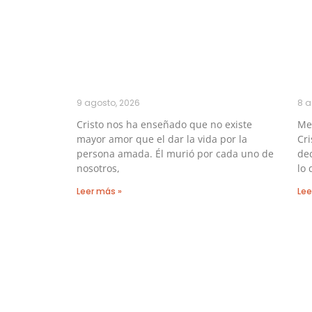
9 agosto, 2026
8 a
Cristo nos ha enseñado que no existe
Me
mayor amor que el dar la vida por la
Cri
persona amada. Él murió por cada uno de
dec
nosotros,
lo 
Leer más »
Lee