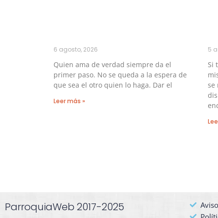
6 agosto, 2026
5 a
Quien ama de verdad siempre da el
Si 
primer paso. No se queda a la espera de
mis
que sea el otro quien lo haga. Dar el
se
di
Leer más »
en
Lee
ParroquiaWeb 2017-2025
Aviso
Polít