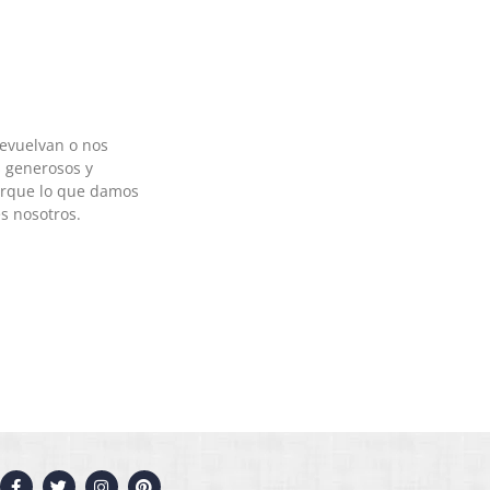
devuelvan o nos
 generosos y
orque lo que damos
s nosotros.
F
T
I
P