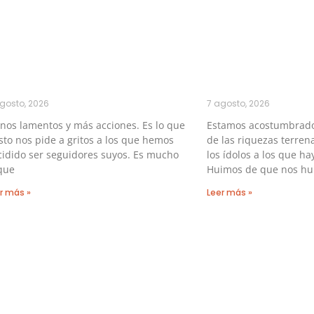
gosto, 2026
7 agosto, 2026
nos lamentos y más acciones. Es lo que
Estamos acostumbrados
sto nos pide a gritos a los que hemos
de las riquezas terren
idido ser seguidores suyos. Es mucho
los ídolos a los que h
que
Huimos de que nos hu
r más »
Leer más »