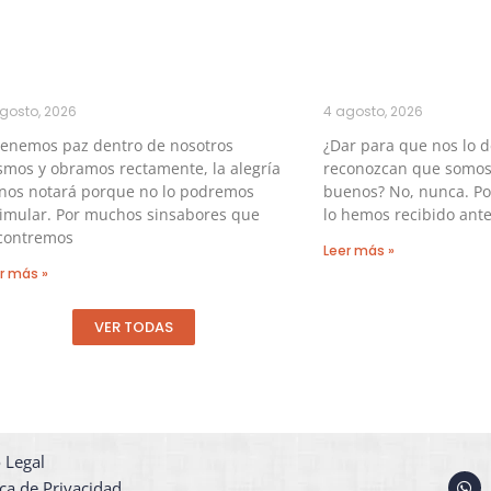
gosto, 2026
4 agosto, 2026
tenemos paz dentro de nosotros
¿Dar para que nos lo 
mos y obramos rectamente, la alegría
reconozcan que somos
 nos notará porque no lo podremos
buenos? No, nunca. P
simular. Por muchos sinsabores que
lo hemos recibido ante
contremos
Leer más »
r más »
VER TODAS
 Legal
W
ica de Privacidad