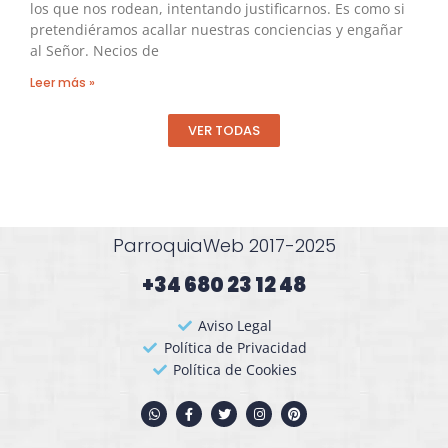
los que nos rodean, intentando justificarnos. Es como si
pretendiéramos acallar nuestras conciencias y engañar
al Señor. Necios de
Leer más »
VER TODAS
ParroquiaWeb 2017-2025
+34 680 23 12 48​
Aviso Legal
Política de Privacidad
Política de Cookies
W
F
T
I
P
h
a
w
n
i
a
c
i
s
n
t
e
t
t
t