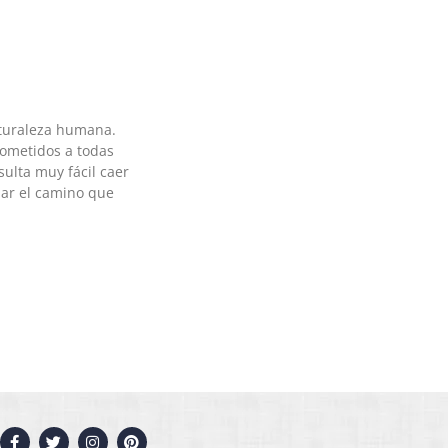
turaleza humana.
sometidos a todas
sulta muy fácil caer
ar el camino que
F
T
I
P