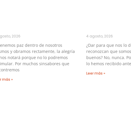
gosto, 2026
4 agosto, 2026
tenemos paz dentro de nosotros
¿Dar para que nos lo 
mos y obramos rectamente, la alegría
reconozcan que somos
 nos notará porque no lo podremos
buenos? No, nunca. P
simular. Por muchos sinsabores que
lo hemos recibido ante
contremos
Leer más »
r más »