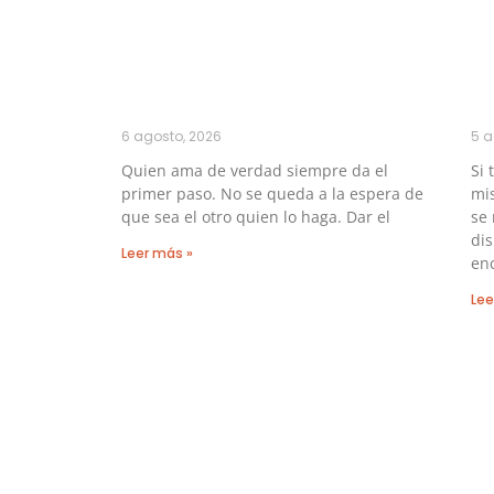
6 agosto, 2026
5 a
Quien ama de verdad siempre da el
Si 
primer paso. No se queda a la espera de
mis
que sea el otro quien lo haga. Dar el
se
di
Leer más »
en
Lee