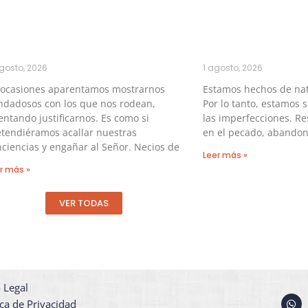
gosto, 2026
1 agosto, 2026
 ocasiones aparentamos mostrarnos
Estamos hechos de na
ndadosos con los que nos rodean,
Por lo tanto, estamos 
entando justificarnos. Es como si
las imperfecciones. Re
tendiéramos acallar nuestras
en el pecado, abandon
ciencias y engañar al Señor. Necios de
Leer más »
r más »
VER TODAS
 Legal
W
ica de Privacidad