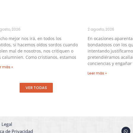
gosto, 2026
2 agosto, 2026
ho mejor nos irá, en todos los
En ocasiones aparent
tidos, si hacemos oídos sordos cuando
bondadosos con los qu
len mal de nosotros, nos critiquen o
intentando justificarno
s calumnien. Como cristianos, estamos
pretendiéramos acalla
conciencias y engañar 
r más »
Leer más »
VER TODAS
 Legal
W
ica de Privacidad