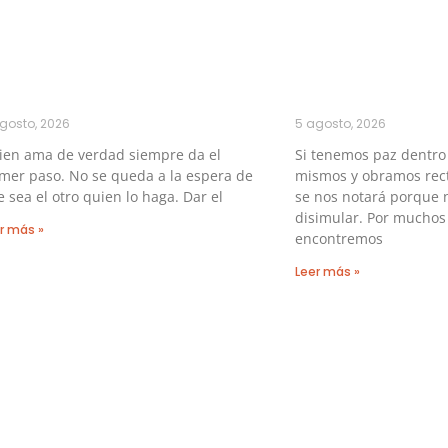
gosto, 2026
5 agosto, 2026
ien ama de verdad siempre da el
Si tenemos paz dentro
mer paso. No se queda a la espera de
mismos y obramos rect
 sea el otro quien lo haga. Dar el
se nos notará porque 
disimular. Por muchos
r más »
encontremos
Leer más »