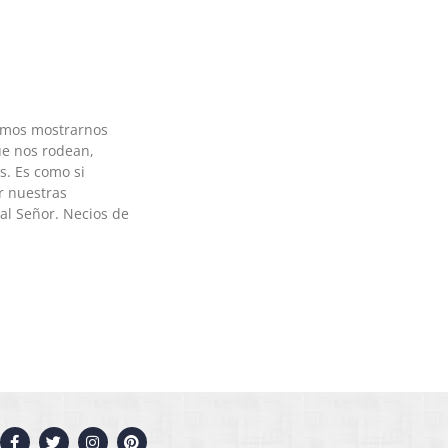
amos mostrarnos
e nos rodean,
s. Es como si
r nuestras
al Señor. Necios de
F
T
I
P