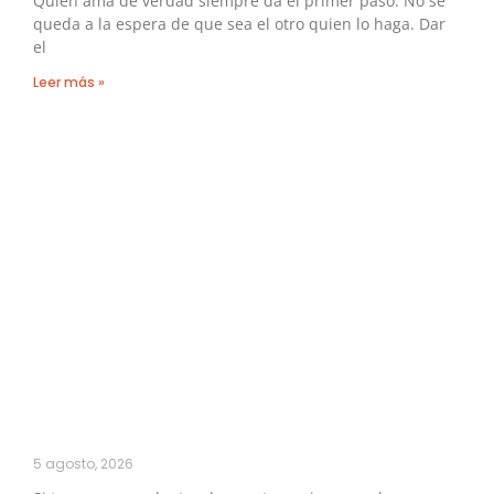
Quien ama de verdad siempre da el primer paso. No se
queda a la espera de que sea el otro quien lo haga. Dar
el
Leer más »
5 agosto, 2026