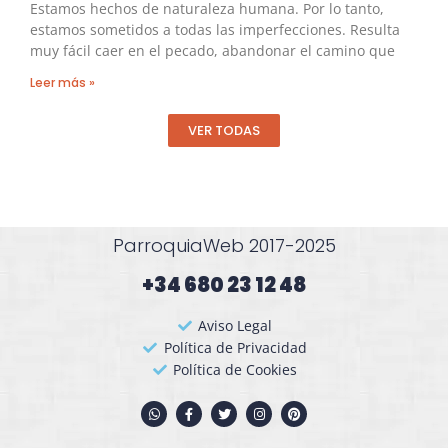
Estamos hechos de naturaleza humana. Por lo tanto,
estamos sometidos a todas las imperfecciones. Resulta
muy fácil caer en el pecado, abandonar el camino que
Leer más »
VER TODAS
ParroquiaWeb 2017-2025
+34 680 23 12 48​
Aviso Legal
Política de Privacidad
Política de Cookies
W
F
T
I
P
h
a
w
n
i
a
c
i
s
n
t
e
t
t
t