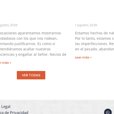
gosto, 2026
1 agosto, 2026
 ocasiones aparentamos mostrarnos
Estamos hechos de na
ndadosos con los que nos rodean,
Por lo tanto, estamos 
entando justificarnos. Es como si
las imperfecciones. Re
tendiéramos acallar nuestras
en el pecado, abandon
ciencias y engañar al Señor. Necios de
Leer más »
r más »
VER TODAS
 Legal
W
ica de Privacidad