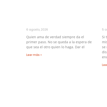
6 agosto, 2026
5 a
Quien ama de verdad siempre da el
Si 
primer paso. No se queda a la espera de
mis
que sea el otro quien lo haga. Dar el
se
di
Leer más »
en
Lee