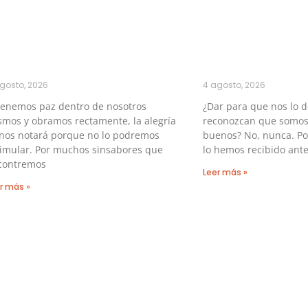
gosto, 2026
4 agosto, 2026
tenemos paz dentro de nosotros
¿Dar para que nos lo 
mos y obramos rectamente, la alegría
reconozcan que somos
 nos notará porque no lo podremos
buenos? No, nunca. P
simular. Por muchos sinsabores que
lo hemos recibido ante
contremos
Leer más »
r más »