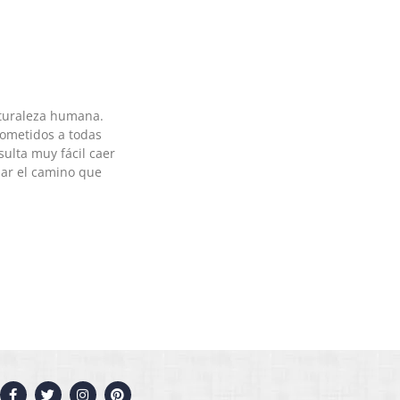
turaleza humana.
sometidos a todas
sulta muy fácil caer
ar el camino que
F
T
I
P