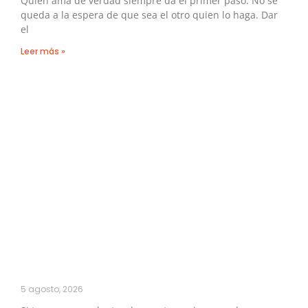
Quien ama de verdad siempre da el primer paso. No se
queda a la espera de que sea el otro quien lo haga. Dar
el
Leer más »
5 agosto, 2026