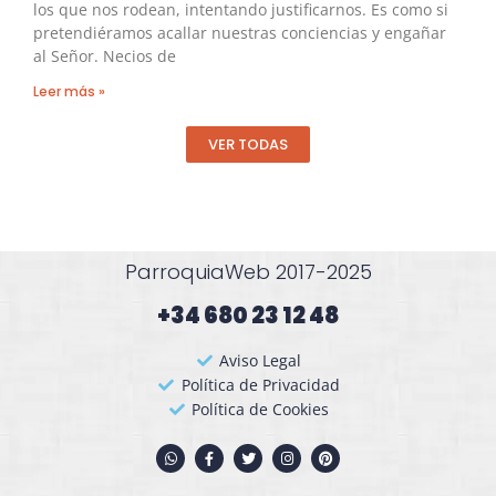
los que nos rodean, intentando justificarnos. Es como si
pretendiéramos acallar nuestras conciencias y engañar
al Señor. Necios de
Leer más »
VER TODAS
ParroquiaWeb 2017-2025
+34 680 23 12 48​
Aviso Legal
Política de Privacidad
Política de Cookies
W
F
T
I
P
h
a
w
n
i
a
c
i
s
n
t
e
t
t
t