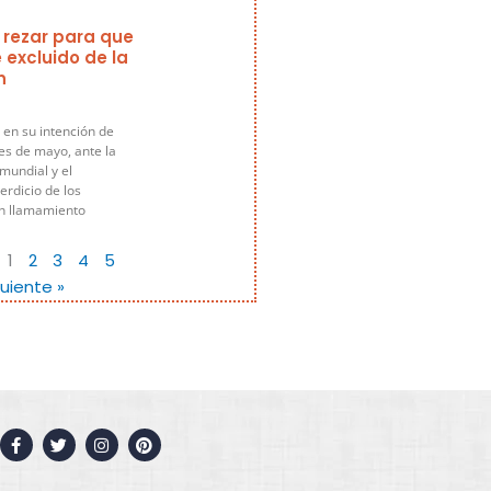
 rezar para que
 excluido de la
n
 en su intención de
es de mayo, ante la
 mundial y el
rdicio de los
un llamamiento
1
2
3
4
5
guiente »
F
T
I
P
a
w
n
i
c
i
s
n
e
t
t
t