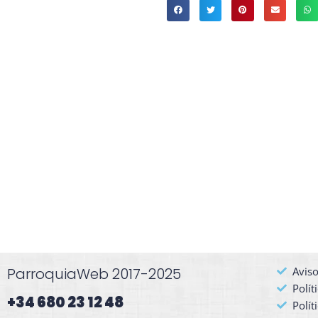
ParroquiaWeb 2017-2025
Aviso
Polít
+34 680 23 12 48​
Polít