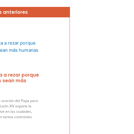
Página
Página
Página
Página
Página
s anteriores
ta a rezar porque
s sean más
a oración del Papa para
 León XIV expone la
ive en las ciudades,
n tantos contrastes