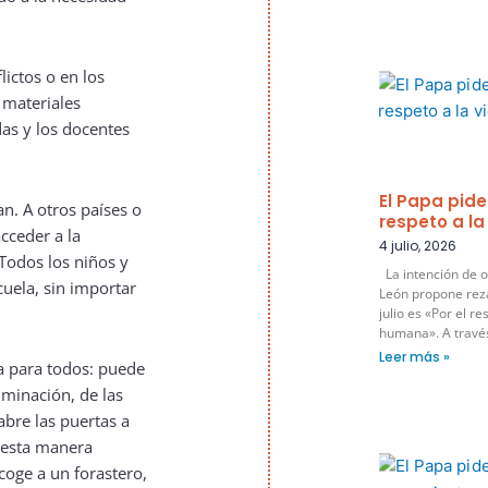
lictos o en los
 materiales
das y los docentes
El Papa pide
n. A otros países o
respeto a l
cceder a la
4 julio, 2026
Todos los niños y
La intención de o
cuela, sin importar
León propone rez
julio es «Por el re
humana». A través 
Leer más »
a para todos: puede
riminación, de las
abre las puertas a
e esta manera
coge a un forastero,