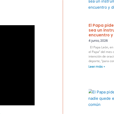
El Papa pide
sea un inst
encuentro y
4 junio, 2026
El Papa León, en 
el Papa” del mes d
intención de oraci
deporte, “para co
Leer más »