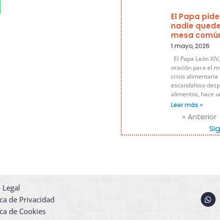
El Papa pide
nadie quede
mesa comú
1 mayo, 2026
El Papa León XIV,
oración para el m
crisis alimentaria
escandaloso despe
alimentos, hace 
Leer más »
« Anterior
Si
 Legal
W
ica de Privacidad
h
a
ica de Cookies
t