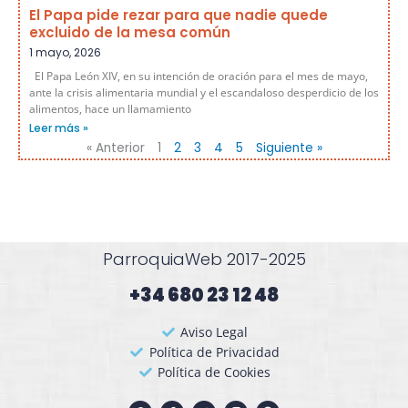
El Papa pide rezar para que nadie quede
excluido de la mesa común
1 mayo, 2026
El Papa León XIV, en su intención de oración para el mes de mayo,
ante la crisis alimentaria mundial y el escandaloso desperdicio de los
alimentos, hace un llamamiento
Leer más »
« Anterior
1
2
3
4
5
Siguiente »
ParroquiaWeb 2017-2025
+34 680 23 12 48​
Aviso Legal
Política de Privacidad
Política de Cookies
W
F
T
I
P