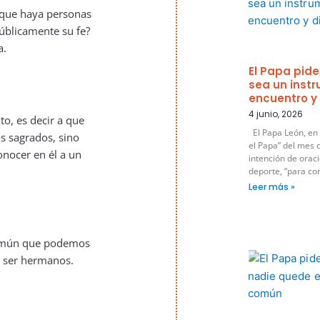
 que haya personas
úblicamente su fe?
a.
El Papa pide
sea un inst
encuentro y
4 junio, 2026
lto, es decir a que
El Papa León, en 
os sagrados, sino
el Papa” del mes d
onocer en él a un
intención de oraci
deporte, “para co
Leer más »
omún que podemos
de ser hermanos.