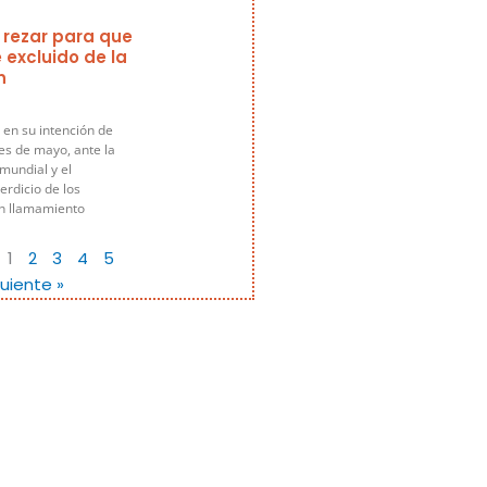
 rezar para que
 excluido de la
n
 en su intención de
es de mayo, ante la
 mundial y el
rdicio de los
un llamamiento
1
2
3
4
5
guiente »