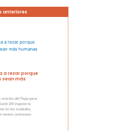
Página
Página
Página
Página
Página
s anteriores
ta a rezar porque
s sean más
a oración del Papa para
 León XIV expone la
ive en las ciudades,
n tantos contrastes