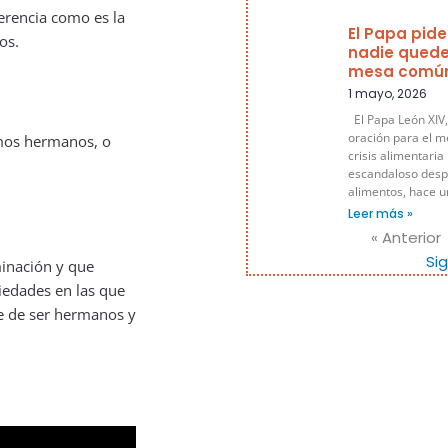
erencia como es la
El Papa pide
os.
nadie quede
mesa comú
1 mayo, 2026
El Papa León XIV,
oración para el m
omos hermanos, o
crisis alimentaria
escandaloso despe
alimentos, hace 
Leer más »
« Anterior
Si
inación y que
iedades en las que
ne de ser hermanos y