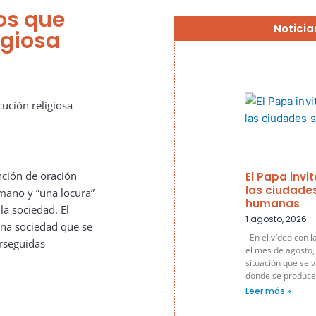
los que
Noticia
igiosa
nción de oración
El Papa invi
las ciudade
umano y “una locura”
humanas
la sociedad. El
1 agosto, 2026
una sociedad que se
En el vídeo con l
rseguidas
el mes de agosto,
situación que se v
donde se produce
Leer más »