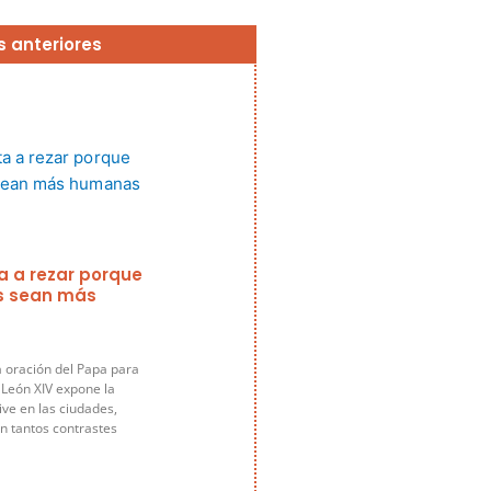
Página
Página
Página
Página
Página
s anteriores
ta a rezar porque
s sean más
a oración del Papa para
 León XIV expone la
ive en las ciudades,
n tantos contrastes