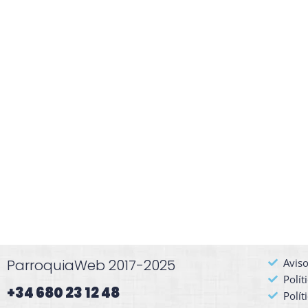
ParroquiaWeb 2017-2025
Aviso
Polít
+34 680 23 12 48​
Polít