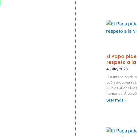
El Papa pide
respeto a l
4 julio, 2026
La intención de o
León propone rez
julio es «Por el re
humana». A través 
Leer más »