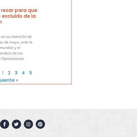
 rezar para que
 excluido de la
n
 en su intención de
es de mayo, ante la
 mundial y el
rdicio de los
un llamamiento
1
2
3
4
5
guiente »
F
T
I
P
a
w
n
i
c
i
s
n
e
t
t
t