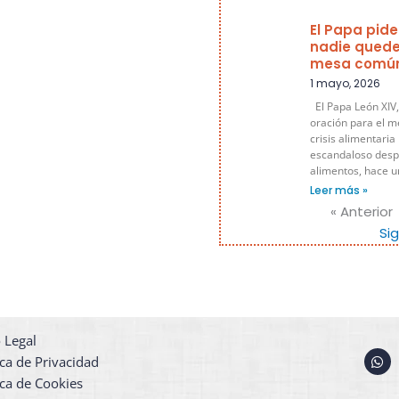
El Papa pide
nadie quede
mesa comú
1 mayo, 2026
El Papa León XIV,
oración para el m
crisis alimentaria
escandaloso despe
alimentos, hace 
Leer más »
« Anterior
Si
 Legal
W
ica de Privacidad
h
a
ica de Cookies
t