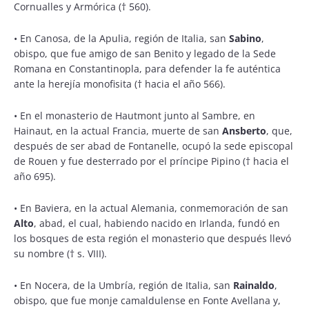
Cornualles y Armórica († 560).
•
En Canosa, de la Apulia, región de Italia, san
Sabino
,
obispo, que fue amigo de san Benito y legado de la Sede
Romana en Constantinopla, para defender la fe auténtica
ante la herejía monofisita († hacia el año 566).
•
En el monasterio de Hautmont junto al Sambre, en
Hainaut, en la actual Francia, muerte de san
Ansberto
, que,
después de ser abad de Fontanelle, ocupó la sede episcopal
de Rouen y fue desterrado por el príncipe Pipino († hacia el
año 695).
•
En Baviera, en la actual Alemania, conmemoración de san
Alto
, abad, el cual, habiendo nacido en Irlanda, fundó en
los bosques de esta región el monasterio que después llevó
su nombre († s. VIII).
•
En Nocera, de la Umbría, región de Italia, san
Rainaldo
,
obispo, que fue monje camaldulense en Fonte Avellana y,