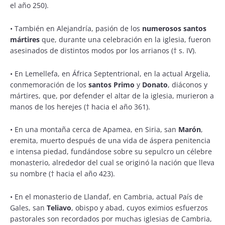
el año 250).
•
También en Alejandría, pasión de los
numerosos santos
mártires
que, durante una celebración en la iglesia, fueron
asesinados de distintos modos por los arrianos († s. IV).
•
En Lemellefa, en África Septentrional, en la actual Argelia,
conmemoración de los
santos Primo
y
Donato
, diáconos y
mártires, que, por defender el altar de la iglesia, murieron a
manos de los herejes († hacia el año 361).
•
En una montaña cerca de Apamea, en Siria, san
Marón
,
eremita, muerto después de una vida de áspera penitencia
e intensa piedad, fundándose sobre su sepulcro un célebre
monasterio, alrededor del cual se originó la nación que lleva
su nombre († hacia el año 423).
•
En el monasterio de Llandaf, en Cambria, actual País de
Gales, san
Teliavo
, obispo y abad, cuyos eximios esfuerzos
pastorales son recordados por muchas iglesias de Cambria,