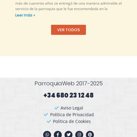
más de cuarenta años se entregó de una manera admirable al
servicio de la parroquia que le fue encomendada en la
Leer más »
VER TODOS
ParroquiaWeb 2017-2025
+34 680 23 12 48​
Aviso Legal
Política de Privacidad
Política de Cookies
W
F
T
I
P
h
a
w
n
i