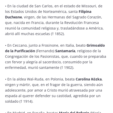
•
En la ciudad de San Carlos, en el estado de Missouri, de
los Estados Unidos de Norteamérica, santa
Filipina
Duchesne
, virgen, de las Hermanas del Sagrado Corazón,
que, nacida en Francia, durante la Revolución Francesa
reunió la comunidad religiosa y, trasladándose a América,
abrió allí muchas escuelas († 1852).
•
En Ceccano, junto a Frosinone, en Italia, beato
Grimoaldo
de la Purificación
(Fernando)
Santamaría
, religioso de la
Congregación de los Pasionistas, que, cuando se preparaba
con fervor y alegría al sacerdocio, consumido por la
enfermedad, murió santamente († 1902).
•
En la aldea Wal-Ruda, en Polonia, beata
Carolina Kózka
,
virgen y mártir, que, en el fragor de la guerra, siendo aún
adolescente, por amor a Cristo murió atravesada por una
espada al querer defender su castidad, agredida por un
soldado († 1914).
•
En Madrid, en España, beatas
María del Refugio
(María