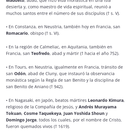
Maudeto
, abad, que hizo vida monástica en una isla
desierta y, como maestro de vida espiritual, reunió a
muchos santos entre el número de sus discípulos († s. V).
•
En Constanza, en Neustria, también hoy en Francia, san
Romacario
, obispo († s. VI).
•
En la región de Calmeliac, en Aquitania, también en
Francia, san
Teofredo
, abad y mártir († hacia el año 752).
•
En Tours, en Neustria, igualmente en Francia, tránsito de
san
Odón
, abad de Cluny, que instauró la observancia
monástica según la Regla de san Benito y la disciplina de
san Benito de Aniano († 942).
•
En Nagasaki, en Japón, beatos mártires
Leonardo Kimura
,
religioso de la Compañía de Jesús, y
Andrés Murayama
Tokuan
,
Cosme Taquekeya
,
Juan Yoshida Shoun
y
Domingo Jorge
, todos los cuales, por el nombre de Cristo,
fueron quemados vivos († 1619).