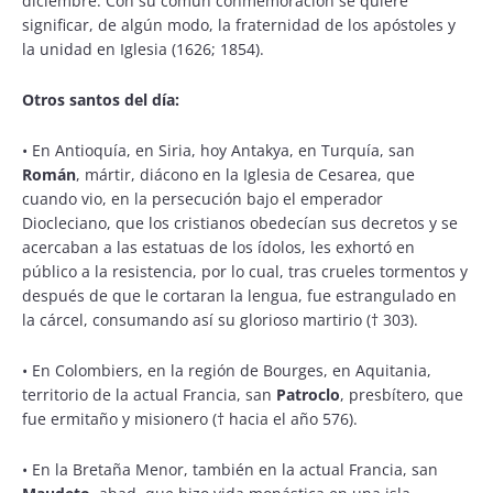
diciembre. Con su común conmemoración se quiere
significar, de algún modo, la fraternidad de los apóstoles y
la unidad en Iglesia (1626; 1854).
Otros santos del día:
•
En Antioquía, en Siria, hoy Antakya, en Turquía, san
Román
, mártir, diácono en la Iglesia de Cesarea, que
cuando vio, en la persecución bajo el emperador
Diocleciano, que los cristianos obedecían sus decretos y se
acercaban a las estatuas de los ídolos, les exhortó en
público a la resistencia, por lo cual, tras crueles tormentos y
después de que le cortaran la lengua, fue estrangulado en
la cárcel, consumando así su glorioso martirio († 303).
•
En Colombiers, en la región de Bourges, en Aquitania,
territorio de la actual Francia, san
Patroclo
, presbítero, que
fue ermitaño y misionero († hacia el año 576).
•
En la Bretaña Menor, también en la actual Francia, san