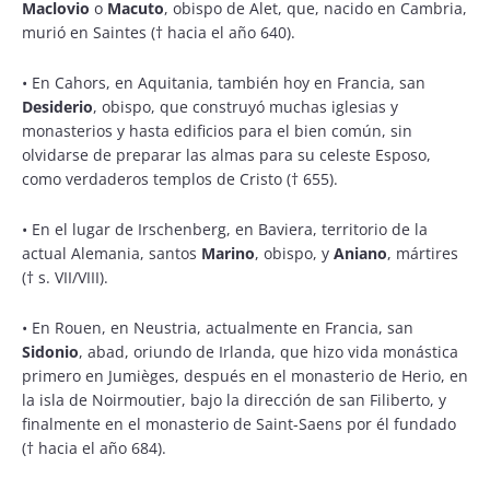
Maclovio
o
Macuto
, obispo de Alet, que, nacido en Cambria,
murió en Saintes († hacia el año 640).
•
En Cahors, en Aquitania, también hoy en Francia, san
Desiderio
, obispo, que construyó muchas iglesias y
monasterios y hasta edificios para el bien común, sin
olvidarse de preparar las almas para su celeste Esposo,
como verdaderos templos de Cristo († 655).
•
En el lugar de Irschenberg, en Baviera, territorio de la
actual Alemania, santos
Marino
, obispo, y
Aniano
, mártires
(† s. VII/VIII).
•
En Rouen, en Neustria, actualmente en Francia, san
Sidonio
, abad, oriundo de Irlanda, que hizo vida monástica
primero en Jumièges, después en el monasterio de Herio, en
la isla de Noirmoutier, bajo la dirección de san Filiberto, y
finalmente en el monasterio de Saint-Saens por él fundado
(† hacia el año 684).