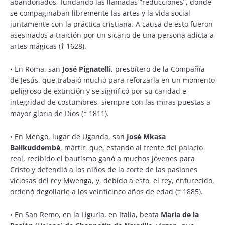
abandonados, fundando las llamadas “reducciones”, donde
se compaginaban libremente las artes y la vida social
juntamente con la práctica cristiana. A causa de esto fueron
asesinados a traición por un sicario de una persona adicta a
artes mágicas († 1628).
•
En Roma, san
José Pignatelli
, presbítero de la Compañía
de Jesús, que trabajó mucho para reforzarla en un momento
peligroso de extinción y se significó por su caridad e
integridad de costumbres, siempre con las miras puestas a
mayor gloria de Dios († 1811).
•
En Mengo, lugar de Uganda, san
José Mkasa
Balikuddembé
, mártir, que, estando al frente del palacio
real, recibido el bautismo ganó a muchos jóvenes para
Cristo y defendió a los niños de la corte de las pasiones
viciosas del rey Mwenga, y, debido a esto, el rey, enfurecido,
ordenó degollarle a los veinticinco años de edad († 1885).
•
En San Remo, en la Liguria, en Italia, beata
María de la