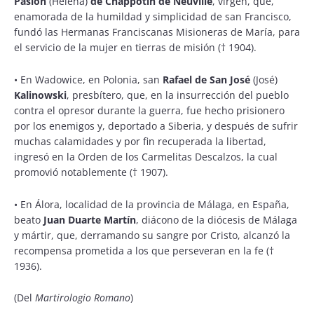
Pasión
(Helena)
de Chappotin de Neuville
, virgen, que,
enamorada de la humildad y simplicidad de san Francisco,
fundó las Hermanas Franciscanas Misioneras de María, para
el servicio de la mujer en tierras de misión († 1904).
•
En Wadowice, en Polonia, san
Rafael de San José
(José)
Kalinowski
, presbítero, que, en la insurrección del pueblo
contra el opresor durante la guerra, fue hecho prisionero
por los enemigos y, deportado a Siberia, y después de sufrir
muchas calamidades y por fin recuperada la libertad,
ingresó en la Orden de los Carmelitas Descalzos, la cual
promovió notablemente († 1907).
•
En Álora, localidad de la provincia de Málaga, en España,
beato
Juan Duarte Martín
, diácono de la diócesis de Málaga
y mártir, que, derramando su sangre por Cristo, alcanzó la
recompensa prometida a los que perseveran en la fe (†
1936).
(Del
Martirologio Romano
)