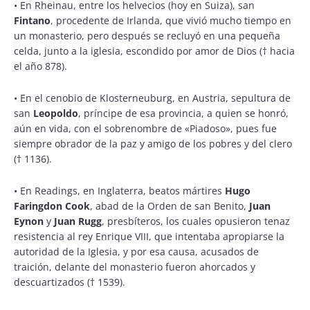
•
En Rheinau, entre los helvecios (hoy en Suiza), san
Fintano
, procedente de Irlanda, que vivió mucho tiempo en
un monasterio, pero después se recluyó en una pequeña
celda, junto a la iglesia, escondido por amor de Dios († hacia
el año 878).
•
En el cenobio de Klosterneuburg, en Austria, sepultura de
san
Leopoldo
, príncipe de esa provincia, a quien se honró,
aún en vida, con el sobrenombre de «Piadoso», pues fue
siempre obrador de la paz y amigo de los pobres y del clero
(† 1136).
•
En Readings, en Inglaterra, beatos mártires
Hugo
Faringdon
Cook
, abad de la Orden de san Benito,
Juan
Eynon
y
Juan Rugg
, presbíteros, los cuales opusieron tenaz
resistencia al rey Enrique VIII, que intentaba apropiarse la
autoridad de la Iglesia, y por esa causa, acusados de
traición, delante del monasterio fueron ahorcados y
descuartizados († 1539).