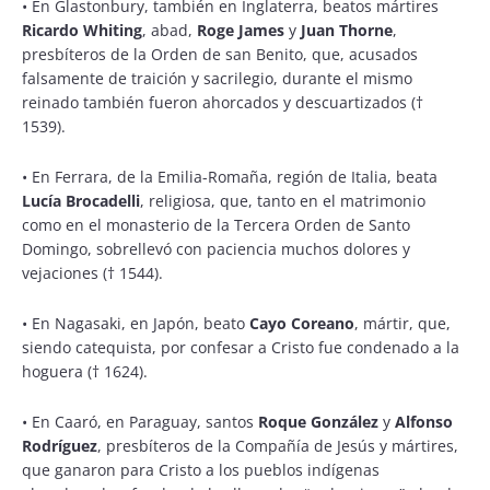
•
En Glastonbury, también en Inglaterra, beatos mártires
Ricardo Whiting
, abad,
Roge James
y
Juan Thorne
,
presbíteros de la Orden de san Benito, que, acusados
falsamente de traición y sacrilegio, durante el mismo
reinado también fueron ahorcados y descuartizados (†
1539).
•
En Ferrara, de la Emilia-Romaña, región de Italia, beata
Lucía Brocadelli
, religiosa, que, tanto en el matrimonio
como en el monasterio de la Tercera Orden de Santo
Domingo, sobrellevó con paciencia muchos dolores y
vejaciones († 1544).
•
En Nagasaki, en Japón, beato
Cayo Coreano
, mártir, que,
siendo catequista, por confesar a Cristo fue condenado a la
hoguera († 1624).
•
En Caaró, en Paraguay, santos
Roque González
y
Alfonso
Rodríguez
, presbíteros de la Compañía de Jesús y mártires,
que ganaron para Cristo a los pueblos indígenas