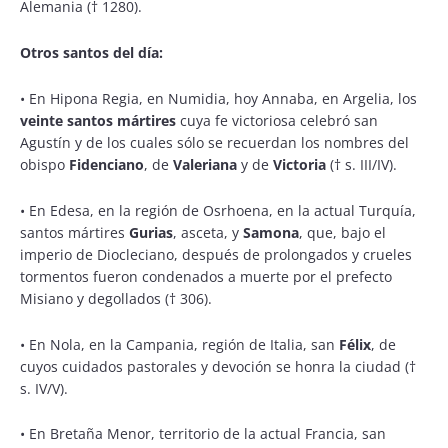
Alemania († 1280).
Otros santos del día:
•
En Hipona Regia, en Numidia, hoy Annaba, en Argelia, los
veinte santos mártires
cuya fe victoriosa celebró san
Agustín y de los cuales sólo se recuerdan los nombres del
obispo
Fidenciano
, de
Valeriana
y de
Victoria
(† s. III/IV).
•
En Edesa, en la región de Osrhoena, en la actual Turquía,
santos mártires
Gurias
, asceta, y
Samona
, que, bajo el
imperio de Diocleciano, después de prolongados y crueles
tormentos fueron condenados a muerte por el prefecto
Misiano y degollados († 306).
•
En Nola, en la Campania, región de Italia, san
Félix
, de
cuyos cuidados pastorales y devoción se honra la ciudad (†
s. IV/V).
•
En Bretaña Menor, territorio de la actual Francia, san