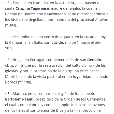
•
En Teveste, en Numidia, en la actual Argelia, pasión de
santa
Crispina Tagorense
, madre de familia, la cual, en
tiempo de Diocleciano y Maximiano, al no querer sacrificar a
los ídolos fue degollada, por mandato del procónsul Anolino
(† 304).
•
En el cenobio de San Pedro de Aquara, en la Lucania, hoy
la Campania, en Italia, san
Lúcido
, monje († hacia el año
983).
•
En Braga, en Portugal, conmemoración de san
Geraldo
,
obispo, insigne por la restauración del culto divino y de las
iglesias, y por la promoción de la disciplina eclesiástica.
Murió haciendo la visita pastoral en un lugar lejano llamado
Bornos († 1108).
•
En Mantua, en la Lombardía, región de Italia, beato
Bartolomé Fanti
, presbítero de la Orden de los Carmelitas,
el cual, con palabras y con el ejemplo, incitó los corazones
de los fieles al santo amor de Dios y a la filial devoción a