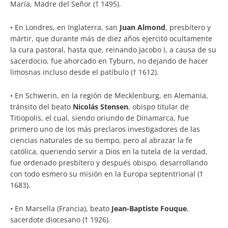
María, Madre del Señor († 1495).
•
En Londres, en Inglaterra, san
Juan Almond
, presbítero y
mártir, que durante más de diez años ejercitó ocultamente
la cura pastoral, hasta que, reinando Jacobo I, a causa de su
sacerdocio, fue ahorcado en Tyburn, no dejando de hacer
limosnas incluso desde el patíbulo († 1612).
•
En Schwerin, en la región de Mecklenburg, en Alemania,
tránsito del beato
Nicolás Stensen
, obispo titular de
Titiopolis, el cual, siendo oriundo de Dinamarca, fue
primero uno de los más preclaros investigadores de las
ciencias naturales de su tiempo, pero al abrazar la fe
católica, queriendo servir a Dios en la tutela de la verdad,
fue ordenado presbítero y después obispo, desarrollando
con todo esmero su misión en la Europa septentrional (†
1683).
•
En Marsella (Francia), beato
Jean-Baptiste Fouque
,
sacerdote diocesano († 1926).