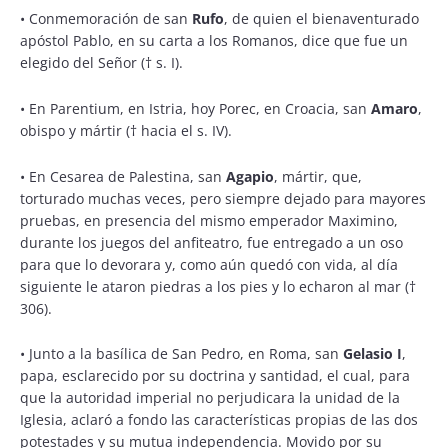
•
Conmemoración de san
Rufo
, de quien el bienaventurado
apóstol Pablo, en su carta a los Romanos, dice que fue un
elegido del Señor († s. I).
•
En Parentium, en Istria, hoy Porec, en Croacia, san
Amaro
,
obispo y mártir († hacia el s. IV).
•
En Cesarea de Palestina, san
Agapio
, mártir, que,
torturado muchas veces, pero siempre dejado para mayores
pruebas, en presencia del mismo emperador Maximino,
durante los juegos del anfiteatro, fue entregado a un oso
para que lo devorara y, como aún quedó con vida, al día
siguiente le ataron piedras a los pies y lo echaron al mar (†
306).
•
Junto a la basílica de San Pedro, en Roma, san
Gelasio I
,
papa, esclarecido por su doctrina y santidad, el cual, para
que la autoridad imperial no perjudicara la unidad de la
Iglesia, aclaró a fondo las características propias de las dos
potestades y su mutua independencia. Movido por su