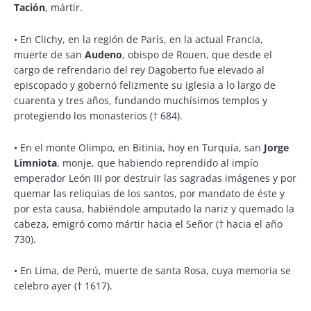
Tación
, mártir.
•
En Clichy, en la región de París, en la actual Francia,
muerte de san
Audeno
, obispo de Rouen, que desde el
cargo de refrendario del rey Dagoberto fue elevado al
episcopado y gobernó felizmente su iglesia a lo largo de
cuarenta y tres años, fundando muchísimos templos y
protegiendo los monasterios († 684).
•
En el monte Olimpo, en Bitinia, hoy en Turquía, san
Jorge
Limniota
, monje, que habiendo reprendido al impío
emperador León III por destruir las sagradas imágenes y por
quemar las reliquias de los santos, por mandato de éste y
por esta causa, habiéndole amputado la nariz y quemado la
cabeza, emigró como mártir hacia el Señor († hacia el año
730).
•
En Lima, de Perú, muerte de santa Rosa, cuya memoria se
celebro ayer († 1617).