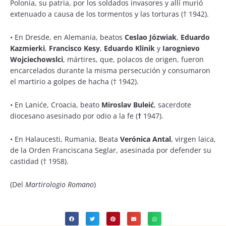
Polonia, su patria, por los soldados invasores y allí murió
extenuado a causa de los tormentos y las torturas († 1942).
•
En Dresde, en Alemania, beatos
Ceslao Józwiak
,
Eduardo
Kazmierki
,
Francisco Kesy
,
Eduardo Klinik
y
Iarognievo
Wojciechowslci
, mártires, que, polacos de origen, fueron
encarcelados durante la misma persecución y consumaron
el martirio a golpes de hacha († 1942).
•
En Laniće, Croacia, beato
Miroslav Buleić
, sacerdote
diocesano asesinado por odio a la fe (
†
1947).
•
En Halaucesti, Rumania, Beata
Verónica Antal
, virgen laica,
de la Orden Franciscana Seglar, asesinada por defender su
castidad († 1958).
(Del
Martirologio Romano
)