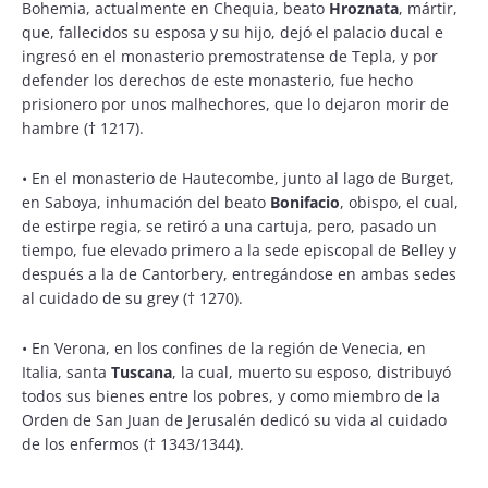
Bohemia, actualmente en Chequia, beato
Hroznata
, mártir,
que, fallecidos su esposa y su hijo, dejó el palacio ducal e
ingresó en el monasterio premostratense de Tepla, y por
defender los derechos de este monasterio, fue hecho
prisionero por unos malhechores, que lo dejaron morir de
hambre († 1217).
• En el monasterio de Hautecombe, junto al lago de Burget,
en Saboya, inhumación del beato
Bonifacio
, obispo, el cual,
de estirpe regia, se retiró a una cartuja, pero, pasado un
tiempo, fue elevado primero a la sede episcopal de Belley y
después a la de Cantorbery, entregándose en ambas sedes
al cuidado de su grey († 1270).
• En Verona, en los confines de la región de Venecia, en
Italia, santa
Tuscana
, la cual, muerto su esposo, distribuyó
todos sus bienes entre los pobres, y como miembro de la
Orden de San Juan de Jerusalén dedicó su vida al cuidado
de los enfermos († 1343/1344).