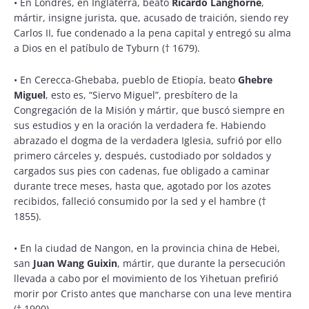
• En Londres, en Inglaterra, beato
Ricardo Langhorne
,
mártir, insigne jurista, que, acusado de traición, siendo rey
Carlos II, fue condenado a la pena capital y entregó su alma
a Dios en el patíbulo de Tyburn († 1679).
• En Cerecca-Ghebaba, pueblo de Etiopía, beato
Ghebre
Miguel
, esto es, “Siervo Miguel”, presbítero de la
Congregación de la Misión y mártir, que buscó siempre en
sus estudios y en la oración la verdadera fe. Habiendo
abrazado el dogma de la verdadera Iglesia, sufrió por ello
primero cárceles y, después, custodiado por soldados y
cargados sus pies con cadenas, fue obligado a caminar
durante trece meses, hasta que, agotado por los azotes
recibidos, falleció consumido por la sed y el hambre (†
1855).
• En la ciudad de Nangon, en la provincia china de Hebei,
san
Juan Wang Guixin
, mártir, que durante la persecución
llevada a cabo por el movimiento de los Yihetuan prefirió
morir por Cristo antes que mancharse con una leve mentira
(† 1900).