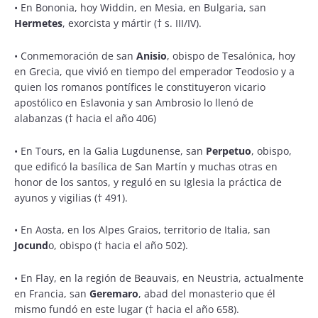
• En Bononia, hoy Widdin, en Mesia, en Bulgaria, san
Hermetes
, exorcista y mártir († s. III/IV).
• Conmemoración de san
Anisio
, obispo de Tesalónica, hoy
en Grecia, que vivió en tiempo del emperador Teodosio y a
quien los romanos pontífices le constituyeron vicario
apostólico en Eslavonia y san Ambrosio lo llenó de
alabanzas († hacia el año 406)
• En Tours, en la Galia Lugdunense, san
Perpetuo
, obispo,
que edificó la basílica de San Martín y muchas otras en
honor de los santos, y reguló en su Iglesia la práctica de
ayunos y vigilias († 491).
• En Aosta, en los Alpes Graios, territorio de Italia, san
Jocund
o, obispo († hacia el año 502).
• En Flay, en la región de Beauvais, en Neustria, actualmente
en Francia, san
Geremaro
, abad del monasterio que él
mismo fundó en este lugar († hacia el año 658).