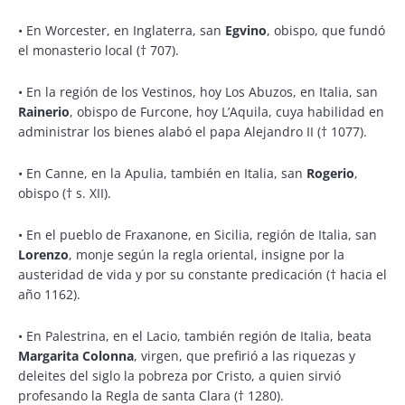
• En Worcester, en Inglaterra, san
Egvino
, obispo, que fundó
el monasterio local († 707).
• En la región de los Vestinos, hoy Los Abuzos, en Italia, san
Rainerio
, obispo de Furcone, hoy L’Aquila, cuya habilidad en
administrar los bienes alabó el papa Alejandro II († 1077).
• En Canne, en la Apulia, también en Italia, san
Rogerio
,
obispo († s. XII).
• En el pueblo de Fraxanone, en Sicilia, región de Italia, san
Lorenzo
, monje según la regla oriental, insigne por la
austeridad de vida y por su constante predicación († hacia el
año 1162).
• En Palestrina, en el Lacio, también región de Italia, beata
Margarita Colonna
, virgen, que prefirió a las riquezas y
deleites del siglo la pobreza por Cristo, a quien sirvió
profesando la Regla de santa Clara († 1280).