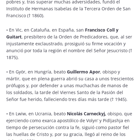
pobres y, tras superar muchas adversidades, fundó el
Instituto de Hermanas Isabelas de la Tercera Orden de San
Francisco († 1860).
•
En Vic, en Cataluña, en España, san
Francisco Coll y
Guitart
, presbítero de la Orden de Predicadores, que, al ser
injustamente exclaustrado, prosiguió su firme vocación y
anunció por toda la región el nombre del Señor Jesucristo (†
1875).
•
En Györ, en Hungría, beato
Guillermo Apor
, obispo y
mártir, que en plena guerra abrió su casa a unos trescientos
prófugos y, por defender a unas muchachas de manos de
los soldados, la tarde del Viernes Santo de la Pasión del
Señor fue herido, falleciendo tres días más tarde († 1945).
•
En Lwiw, en Ucrania, beato
Nicolás Carneckyj,
obispo, que
ejerciendo como exarca apostólico de Volyn’ y Pidljashja en
tiempo de persecución contra la fe, siguió como pastor fiel
las huellas de Cristo y, por su gracia, llegó al reino de los