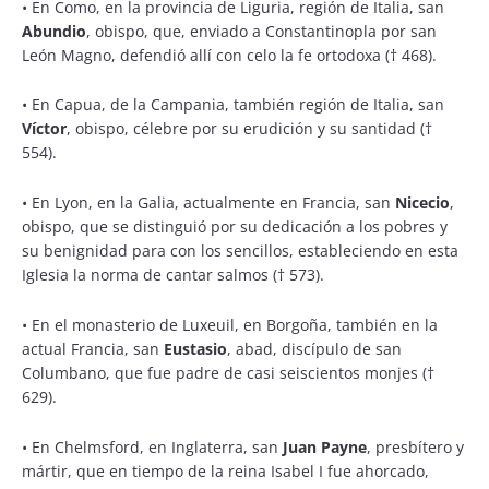
•
En Como, en la provincia de Liguria, región de Italia, san
Abundio
, obispo, que, enviado a Constantinopla por san
León Magno, defendió allí con celo la fe ortodoxa († 468).
•
En Capua, de la Campania, también región de Italia, san
Víctor
, obispo, célebre por su erudición y su santidad (†
554).
•
En Lyon, en la Galia, actualmente en Francia, san
Nicecio
,
obispo, que se distinguió por su dedicación a los pobres y
su benignidad para con los sencillos, estableciendo en esta
Iglesia la norma de cantar salmos († 573).
•
En el monasterio de Luxeuil, en Borgoña, también en la
actual Francia, san
Eustasio
, abad, discípulo de san
Columbano, que fue padre de casi seiscientos monjes (†
629).
•
En Chelmsford, en Inglaterra, san
Juan Payne
, presbítero y
mártir, que en tiempo de la reina Isabel I fue ahorcado,