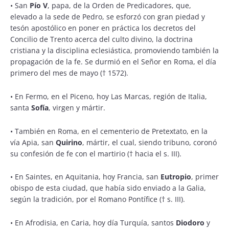
•
San
Pío V
, papa, de la Orden de Predicadores, que,
elevado a la sede de Pedro, se esforzó con gran piedad y
tesón apostólico en poner en práctica los decretos del
Concilio de Trento acerca del culto divino, la doctrina
cristiana y la disciplina eclesiástica, promoviendo también la
propagación de la fe. Se durmió en el Señor en Roma, el día
primero del mes de mayo († 1572).
•
En Fermo, en el Piceno, hoy Las Marcas, región de Italia,
santa
Sofía
, virgen y mártir.
•
También en Roma, en el cementerio de Pretextato, en la
vía Apia, san
Quirino
, mártir, el cual, siendo tribuno, coronó
su confesión de fe con el martirio († hacia el s. III).
•
En Saintes, en Aquitania, hoy Francia, san
Eutropio
, primer
obispo de esta ciudad, que había sido enviado a la Galia,
según la tradición, por el Romano Pontífice († s. III).
•
En Afrodisia, en Caria, hoy día Turquía, santos
Diodoro
y