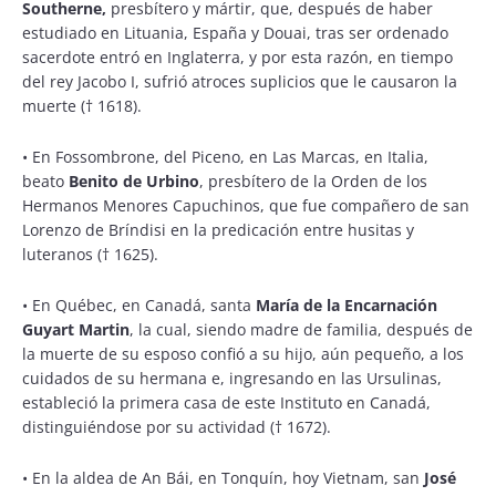
Southerne,
presbítero y mártir, que, después de haber
estudiado en Lituania, España y Douai, tras ser ordenado
sacerdote entró en Inglaterra, y por esta razón, en tiempo
del rey Jacobo I, sufrió atroces suplicios que le causaron la
muerte († 1618).
•
En Fossombrone, del Piceno, en Las Marcas, en Italia,
beato
Benito de Urbino
, presbítero de la Orden de los
Hermanos Menores Capuchinos, que fue compañero de san
Lorenzo de Bríndisi en la predicación entre husitas y
luteranos († 1625).
•
En Québec, en Canadá, santa
María de la Encarnación
Guyart Martin
, la cual, siendo madre de familia, después de
la muerte de su esposo confió a su hijo, aún pequeño, a los
cuidados de su hermana e, ingresando en las Ursulinas,
estableció la primera casa de este Instituto en Canadá,
distinguiéndose por su actividad († 1672).
•
En la aldea de An Bái, en Tonquín, hoy Vietnam, san
José