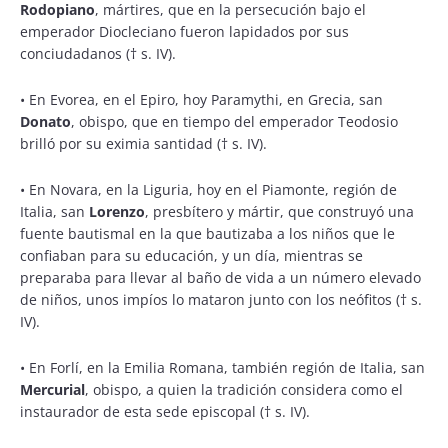
Rodopiano
, mártires, que en la persecución bajo el
emperador Diocleciano fueron lapidados por sus
conciudadanos († s. IV).
•
En Evorea, en el Epiro, hoy Paramythi, en Grecia, san
Donato
, obispo, que en tiempo del emperador Teodosio
brilló por su eximia santidad († s. IV).
•
En Novara, en la Liguria, hoy en el Piamonte, región de
Italia, san
Lorenzo
, presbítero y mártir, que construyó una
fuente bautismal en la que bautizaba a los niños que le
confiaban para su educación, y un día, mientras se
preparaba para llevar al baño de vida a un número elevado
de niños, unos impíos lo mataron junto con los neófitos († s.
IV).
•
En Forlí, en la Emilia Romana, también región de Italia, san
Mercurial
, obispo, a quien la tradición considera como el
instaurador de esta sede episcopal († s. IV).