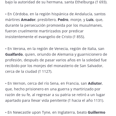
bajo la autoridad de su hermana, santa Ethelburga († 693).
•
En Córdoba, en la región hispánica de Andalucía, santos
mártires
Amador
, presbítero,
Pedro
, monje, y
Luis
, que,
durante la persecución promovida por los musulmanes,
fueron cruelmente martirizados por predicar
insistentemente el evangelio de Cristo († 855).
•
En Verona, en la región de Venecia, región de Italia, san
Gualfardo
, quien, oriundo de Alemania y guarnicionero de
profesión, después de pasar varios años en la soledad fue
recibido por los monjes del monasterio de San Salvador,
cerca de la ciudad († 1127).
•
En Vernon, cerca del río Sena, en Francia, san
Adiutor
,
que, hecho prisionero en una guerra y martirizado por
razón de su fe, al regresar a su patria se retiró a un lugar
apartado para llevar vida penitente († hacia el año 1131).
•
En Newcastle upon Tyne, en Inglaterra, beato
Guillermo