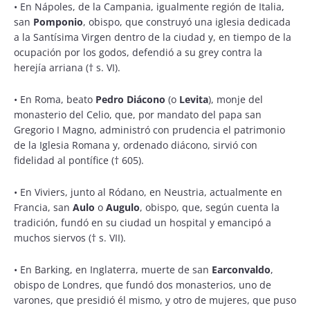
•
En Nápoles, de la Campania, igualmente región de Italia,
san
Pomponio
, obispo, que construyó una iglesia dedicada
a la Santísima Virgen dentro de la ciudad y, en tiempo de la
ocupación por los godos, defendió a su grey contra la
herejía arriana († s. VI).
•
En Roma, beato
Pedro Diácono
(o
Levita
), monje del
monasterio del Celio, que, por mandato del papa san
Gregorio I Magno, administró con prudencia el patrimonio
de la Iglesia Romana y, ordenado diácono, sirvió con
fidelidad al pontífice († 605).
•
En Viviers, junto al Ródano, en Neustria, actualmente en
Francia, san
Aulo
o
Augulo
, obispo, que, según cuenta la
tradición, fundó en su ciudad un hospital y emancipó a
muchos siervos († s. VII).
•
En Barking, en Inglaterra, muerte de san
Earconvaldo
,
obispo de Londres, que fundó dos monasterios, uno de
varones, que presidió él mismo, y otro de mujeres, que puso