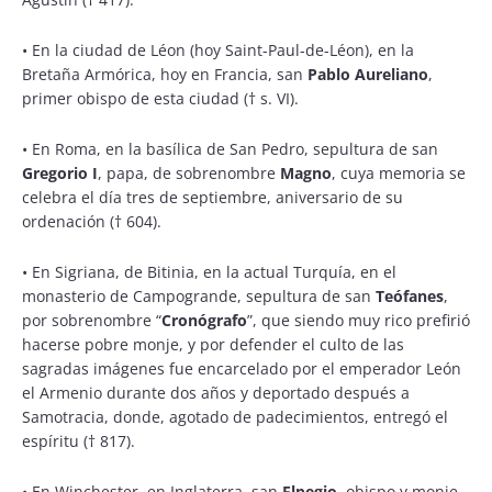
•
En la ciudad de Léon (hoy Saint-Paul-de-Léon), en la
Bretaña Armórica, hoy en Francia, san
Pablo Aureliano
,
primer obispo de esta ciudad († s. VI).
•
En Roma, en la basílica de San Pedro, sepultura de san
Gregorio I
, papa, de sobrenombre
Magno
, cuya memoria se
celebra el día tres de septiembre, aniversario de su
ordenación († 604).
•
En Sigriana, de Bitinia, en la actual Turquía, en el
monasterio de Campogrande, sepultura de san
Teófanes
,
por sobrenombre “
Cronógrafo
”, que siendo muy rico prefirió
hacerse pobre monje, y por defender el culto de las
sagradas imágenes fue encarcelado por el emperador León
el Armenio durante dos años y deportado después a
Samotracia, donde, agotado de padecimientos, entregó el
espíritu († 817).
•
En Winchester, en Inglaterra, san
Elpegio
, obispo y monje,