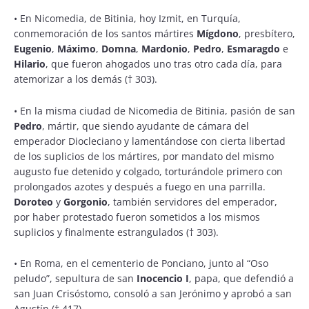
•
En Nicomedia, de Bitinia, hoy Izmit, en Turquía,
conmemoración de los santos mártires
Mígdono
, presbítero,
Eugenio
,
Máximo
,
Domna
,
Mardonio
,
Pedro
,
Esmaragdo
e
Hilario
, que fueron ahogados uno tras otro cada día, para
atemorizar a los demás († 303).
•
En la misma ciudad de Nicomedia de Bitinia, pasión de san
Pedro
, mártir, que siendo ayudante de cámara del
emperador Diocleciano y lamentándose con cierta libertad
de los suplicios de los mártires, por mandato del mismo
augusto fue detenido y colgado, torturándole primero con
prolongados azotes y después a fuego en una parrilla.
Doroteo
y
Gorgonio
, también servidores del emperador,
por haber protestado fueron sometidos a los mismos
suplicios y finalmente estrangulados († 303).
•
En Roma, en el cementerio de Ponciano, junto al “Oso
peludo”, sepultura de san
Inocencio I
, papa, que defendió a
san Juan Crisóstomo, consoló a san Jerónimo y aprobó a san
Agustín († 417).