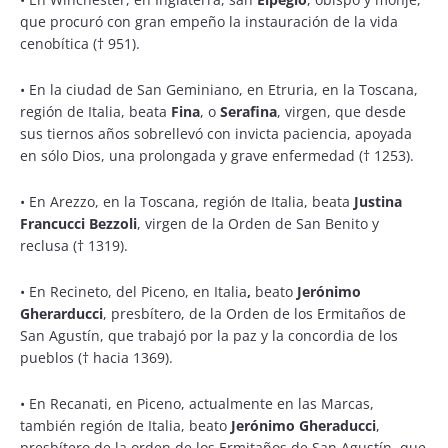
que procuró con gran empeño la instauración de la vida
cenobítica († 951).
•
En la ciudad de San Geminiano, en Etruria, en la Toscana,
región de Italia, beata
Fina
, o
Serafina
, virgen, que desde
sus tiernos años sobrellevó con invicta paciencia, apoyada
en sólo Dios, una prolongada y grave enfermedad († 1253).
•
En Arezzo, en la Toscana, región de Italia, beata
Justina
Francucci Bezzoli
, virgen de la Orden de San Benito y
reclusa († 1319).
•
En Recineto, del Piceno, en Italia
,
beato
Jerónimo
Gherarducci
, presbítero, de la Orden de los Ermitaños de
San Agustín, que trabajó por la paz y la concordia de los
pueblos († hacia 1369).
•
En Recanati, en Piceno, actualmente en las Marcas,
también región de Italia, beato
Jerónimo Gheraducci
,
presbítero de la orden de los Ermitaños de San Agustín, que