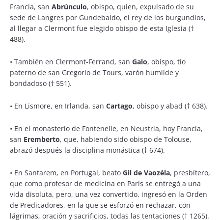
Francia, san
Abrúnculo
, obispo, quien, expulsado de su
sede de Langres por Gundebaldo, el rey de los burgundios,
al llegar a Clermont fue elegido obispo de esta Iglesia (†
488).
•
También en Clermont-Ferrand, san
Galo
, obispo, tío
paterno de san Gregorio de Tours, varón humilde y
bondadoso († 551).
•
En Lismore, en Irlanda, san
Cartago
, obispo y abad († 638).
•
En el monasterio de Fontenelle, en Neustria, hoy Francia,
san
Eremberto
, que, habiendo sido obispo de Tolouse,
abrazó después la disciplina monástica († 674).
•
En Santarem, en Portugal, beato
Gil de Vaozéla
, presbítero,
que como profesor de medicina en París se entregó a una
vida disoluta, pero, una vez convertido, ingresó en la Orden
de Predicadores, en la que se esforzó en rechazar, con
lágrimas, oración y sacrificios, todas las tentaciones († 1265).