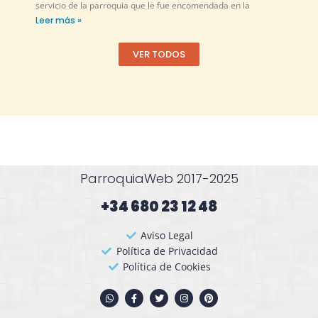
servicio de la parroquia que le fue encomendada en la
Leer más »
VER TODOS
ParroquiaWeb 2017-2025
+34 680 23 12 48​
Aviso Legal
Política de Privacidad
Política de Cookies
W
F
T
I
P
h
a
w
n
i
a
c
i
s
n