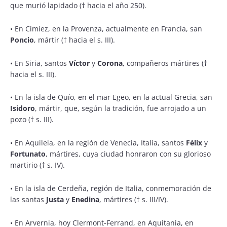
que murió lapidado († hacia el año 250).
•
En Cimiez, en la Provenza, actualmente en Francia, san
Poncio
, mártir († hacia el s. III).
•
En Siria, santos
Víctor
y
Corona
, compañeros mártires (†
hacia el s. III).
•
En la isla de Quío, en el mar Egeo, en la actual Grecia, san
Isidoro
, mártir, que, según la tradición, fue arrojado a un
pozo († s. III).
•
En Aquileia, en la región de Venecia, Italia, santos
Félix
y
Fortunato
, mártires, cuya ciudad honraron con su glorioso
martirio († s. IV).
•
En la isla de Cerdeña, región de Italia, conmemoración de
las santas
Justa
y
Enedina
, mártires († s. III/IV).
•
En Arvernia, hoy Clermont-Ferrand, en Aquitania, en