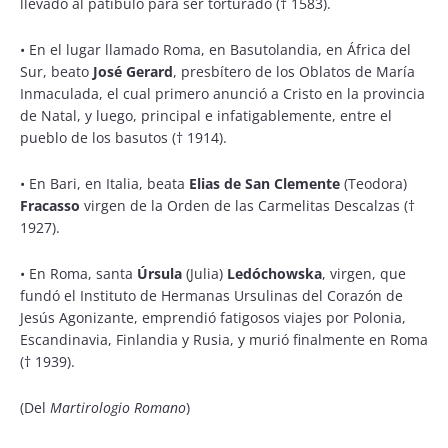
llevado al patíbulo para ser torturado († 1583).
•
En el lugar llamado Roma, en Basutolandia, en África del
Sur, beato
José Gerard
, presbítero de los Oblatos de María
Inmaculada, el cual primero anunció a Cristo en la provincia
de Natal, y luego, principal e infatigablemente, entre el
pueblo de los basutos († 1914).
•
En Bari, en Italia, beata
Elias de San Clemente
(Teodora)
Fracasso
virgen de la Orden de las Carmelitas Descalzas (†
1927).
•
En Roma, santa
Úrsula
(Julia)
Ledóchowska
, virgen, que
fundó el Instituto de Hermanas Ursulinas del Corazón de
Jesús Agonizante, emprendió fatigosos viajes por Polonia,
Escandinavia, Finlandia y Rusia, y murió finalmente en Roma
(† 1939).
(Del
Martirologio Romano
)