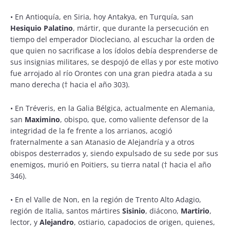
•
En Antioquía, en Siria, hoy Antakya, en Turquía, san
Hesiquio Palatino
, mártir, que durante la persecución en
tiempo del emperador Diocleciano, al escuchar la orden de
que quien no sacrificase a los ídolos debía desprenderse de
sus insignias militares, se despojó de ellas y por este motivo
fue arrojado al río Orontes con una gran piedra atada a su
mano derecha († hacia el año 303).
•
En Tréveris, en la Galia Bélgica, actualmente en Alemania,
san
Maximino
, obispo, que, como valiente defensor de la
integridad de la fe frente a los arrianos, acogió
fraternalmente a san Atanasio de Alejandría y a otros
obispos desterrados y, siendo expulsado de su sede por sus
enemigos, murió en Poitiers, su tierra natal († hacia el año
346).
•
En el Valle de Non, en la región de Trento Alto Adagio,
región de Italia, santos mártires
Sisinio
, diácono,
Martirio
,
lector, y
Alejandro
, ostiario, capadocios de origen, quienes,