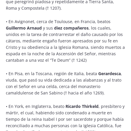
que peregrinó piadosa y repetidamente a Tierra Santa,
Roma y Compostela († 1207).
•
En Avignonet, cerca de Toulouse, en Francia, beatos
Guillermo Arnaud
y sus
diez compañeros
, los cuales,
unidos en la tarea de contrarrestar el daño causado por los
cátaros, mediante engaño fueron apresados por su fe en
Cristo y su obediencia a la Iglesia Romana, siendo muertos a
espada en la noche de la Ascensión del Señor, mientras
cantaban a una voz el “Te Deum” († 1242)
•
En Pisa, en la Toscana, región de Italia, beata
Gerardesca
,
viuda, que pasó su vida dedicada a las alabanzas y al trato
con el Señor en una celda, cerca del monasterio
camaldulense de San Sabino († hacia el año 1269).
•
En York, en Inglaterra, beato
Ricardo Thirkeld
, presbítero y
mártir, el cual, habiendo sido condenado a muerte en
tiempo de la reina Isabel I por ser sacerdote y porque había
reconciliado a muchas personas con la Iglesia Católica, fue