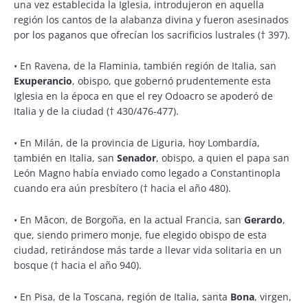
una vez establecida la Iglesia, introdujeron en aquella
región los cantos de la alabanza divina y fueron asesinados
por los paganos que ofrecían los sacrificios lustrales († 397).
•
En Ravena, de la Flaminia, también región de Italia, san
Exuperancio
, obispo, que gobernó prudentemente esta
Iglesia en la época en que el rey Odoacro se apoderó de
Italia y de la ciudad († 430/476-477).
•
En Milán, de la provincia de Liguria, hoy Lombardía,
también en Italia, san
Senador
, obispo, a quien el papa san
León Magno había enviado como legado a Constantinopla
cuando era aún presbítero († hacia el año 480).
•
En Mâcon, de Borgoña, en la actual Francia, san
Gerardo
,
que, siendo primero monje, fue elegido obispo de esta
ciudad, retirándose más tarde a llevar vida solitaria en un
bosque († hacia el año 940).
•
En Pisa, de la Toscana, región de Italia, santa
Bona
, virgen,