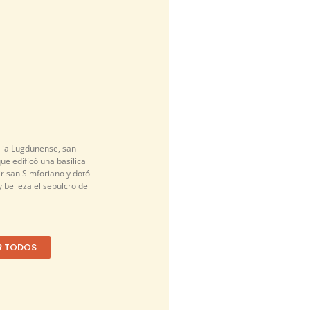
alia Lugdunense, san
que edificó una basílica
r san Simforiano y dotó
 belleza el sepulcro de
R TODOS