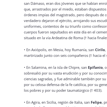
san Dámaso, eran dos jóvenes que se habían enrola
que, arrastrados por el miedo, estaban dispuestos
órdenes impías del magistrado, pero después de co
verdadero dejaron el ejército, arrojando sus escu
uniformes, contentos de su triunfo como confesore
cuerpos fueron sepultados en este día en el cemen
situado en la vía Ardeatina de Roma († hacia finales s
•
En Axiópolis, en Mesia, hoy Rumanía, san
Cirilo
,
martirizado junto con seis compañeros († hacia el s. 
•
En Salamina, en la isla de Chipre, san
Epifanio
, 
sobresalió por su vasta erudición y por su conocim
ciencias sagradas, y fue admirable también por su 
por su celosa defensa de la fe católica, por su gen
los pobres y por su poder taumatúrgico († 403).
•
En Agira, en Sicilia, región de Italia, san
Felipe
, p