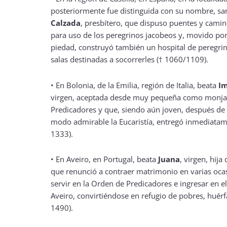
posteriormente fue distinguida con su nombre, s
Calzada
, presbítero, que dispuso puentes y cam
para uso de los peregrinos jacobeos y, movido po
piedad, construyó también un hospital de peregrin
salas destinadas a socorrerles († 1060/1109).
•
En Bolonia, de la Emilia, región de Italia, beata
Im
virgen, aceptada desde muy pequeña como monja
Predicadores y que, siendo aún joven, después de
modo admirable la Eucaristía, entregó inmediatame
1333).
•
En Aveiro, en Portugal, beata
Juana
, virgen, hija
que renunció a contraer matrimonio en varias ocas
servir en la Orden de Predicadores e ingresar en e
Aveiro, convirtiéndose en refugio de pobres, huérf
1490).