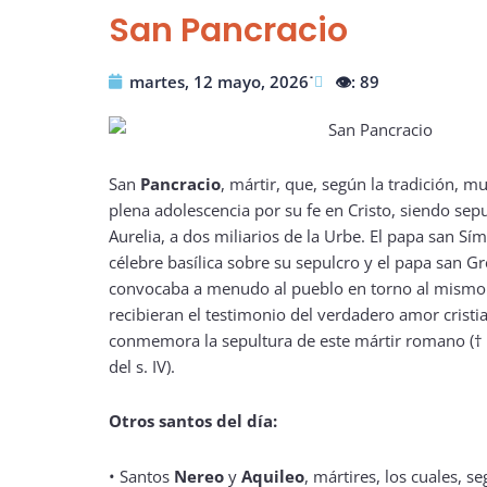
San Pancracio
martes, 12 mayo, 2026˙
👁️: 89
San
Pancracio
, mártir, que, según la tradición, 
plena adolescencia por su fe en Cristo, siendo sepu
Aurelia, a dos miliarios de la Urbe. El papa san Sí
célebre basílica sobre su sepulcro y el papa san G
convocaba a menudo al pueblo en torno al mismo 
recibieran el testimonio del verdadero amor cristia
conmemora la sepultura de este mártir romano (†
del s. IV).
Otros santos del día:
•
Santos
Nereo
y
Aquileo
, mártires, los cuales, s