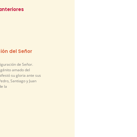
anteriores
ión del Señor
figuración de Señor.
nigénito amado del
festó su gloria ante sus
edro, Santiago y Juan
de la