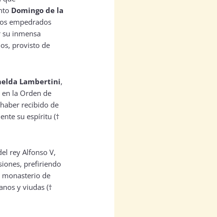
anto
Domingo de la
inos empedrados
r su inmensa
os, provisto de
elda Lambertini
,
 en la Orden de
 haber recibido de
nte su espíritu (†
 del rey Alfonso V,
iones, prefiriendo
l monasterio de
anos y viudas (†