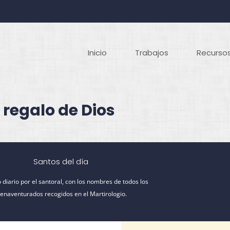
Inicio
Trabajos
Recursos
 regalo de Dios
Santos del día
 diario por el santoral, con los nombres de todos los
ienaventurados recogidos en el Martirologio.