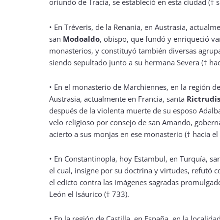
oriundo de Tracia, se estableció en esta ciudad († s.
•
En Tréveris, de la Renania, en Austrasia, actualm
san
Modoaldo
, obispo, que fundó y enriqueció var
monasterios, y constituyó también diversas agrup
siendo sepultado junto a su hermana Severa († hac
•
En el monasterio de Marchiennes, en la región d
Austrasia, actualmente en Francia, santa
Rictrudi
después de la violenta muerte de su esposo Adalb
velo religioso por consejo de san Amando, gober
acierto a sus monjas en ese monasterio († hacia el
•
En Constantinopla, hoy Estambul, en Turquía, sa
el cual, insigne por su doctrina y virtudes, refutó
el edicto contra las imágenes sagradas promulgad
León el Isáurico († 733).
•
En la región de Castilla, en España, en la localida