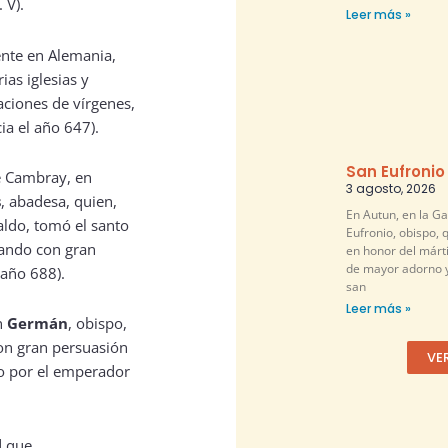
 V).
Leer más »
ente en Alemania,
ias iglesias y
aciones de vírgenes,
ia el año 647).
San Eufronio
e Cambray, en
3 agosto, 2026
s
, abadesa, quien,
En Autun, en la G
aldo, tomó el santo
Eufronio, obispo, 
nando con gran
en honor del márti
de mayor adorno y
 año 688).
san
Leer más »
n
Germán
, obispo,
 con gran persuasión
VE
o por el emperador
d que