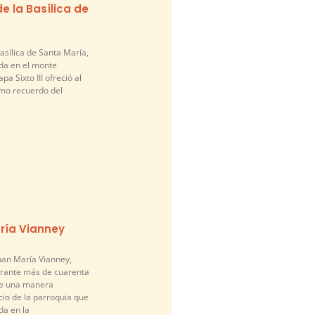
e la Basílica de
asílica de Santa María,
da en el monte
pa Sixto III ofreció al
mo recuerdo del
ría Vianney
an María Vianney,
urante más de cuarenta
de una manera
cio de la parroquia que
a en la