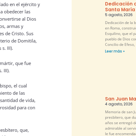
Dedicación d
do en el ejército y
Santa María
 a obedecer las
5 agosto, 2026
nvertirse al Dios
Dedicación de la b
dos, armas y
en Roma, construi
s de Cristo. Sus
Esquilino, que el pa
pueblo de Dios co
terio de Domitila,
Concilio de Efeso,
. III).
Leer más »
 mártir, que fue
III).
obispo, el cual
iento de las
San Juan Ma
santidad de vida,
4 agosto, 2026
erosidad para con
Memoria de san Ju
presbítero, que d
años se entregó 
admirable al servi
resbítero, que,
le fue encomendad