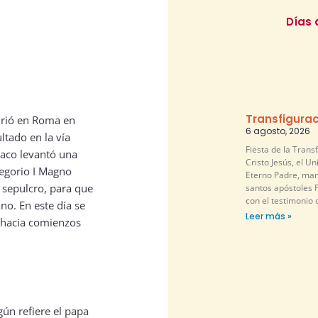
Días 
Transfigurac
murió en Roma en
6 agosto, 2026
ltado en la vía
Fiesta de la Trans
maco levantó una
Cristo Jesús, el U
regorio I Magno
Eterno Padre, mani
sepulcro, para que
santos apóstoles P
con el testimonio 
no. En este día se
Leer más »
 hacia comienzos
egún refiere el papa