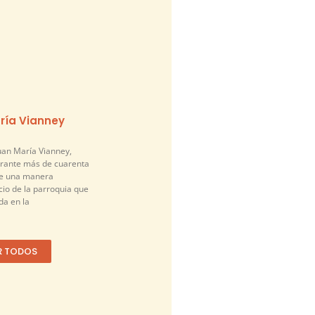
ría Vianney
an María Vianney,
urante más de cuarenta
de una manera
cio de la parroquia que
a en la
R TODOS