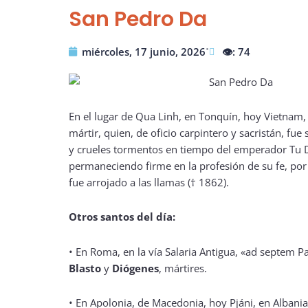
San Pedro Da
miércoles, 17 junio, 2026˙
👁️: 74
En el lugar de Qua Linh, en Tonquín, hoy Vietnam
mártir, quien, de oficio carpintero y sacristán, f
y crueles tormentos en tiempo del emperador Tu 
permaneciendo firme en la profesión de su fe, por
fue arrojado a las llamas († 1862).
Otros santos del día:
•
En Roma, en la vía Salaria Antigua, «ad septem 
Blasto
y
Diógenes
, mártires.
•
En Apolonia, de Macedonia, hoy Pjáni, en Albani