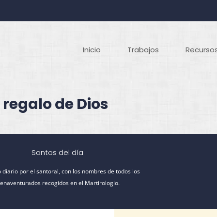
Inicio
Trabajos
Recursos
 regalo de Dios
Santos del día
 diario por el santoral, con los nombres de todos los
ienaventurados recogidos en el Martirologio.