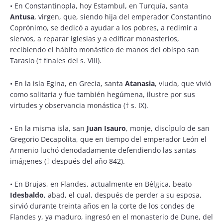
•
En Constantinopla, hoy Estambul, en Turquía, santa
Antusa
, virgen, que, siendo hija del emperador Constantino
Coprónimo, se dedicó a ayudar a los pobres, a redimir a
siervos, a reparar iglesias y a edificar monasterios,
recibiendo el hábito monástico de manos del obispo san
Tarasio († finales del s. VIII).
•
En la isla Egina, en Grecia, santa
Atanasia
, viuda, que vivió
como solitaria y fue también hegúmena, ilustre por sus
virtudes y observancia monástica († s. IX).
•
En la misma isla, san
Juan Isauro
, monje, discípulo de san
Gregorio Decapolita, que en tiempo del emperador León el
Armenio luchó denodadamente defendiendo las santas
imágenes († después del año 842).
•
En Brujas, en Flandes, actualmente en Bélgica, beato
Idesbaldo
, abad, el cual, después de perder a su esposa,
sirvió durante treinta años en la corte de los condes de
Flandes y, ya maduro, ingresó en el monasterio de Dune, del