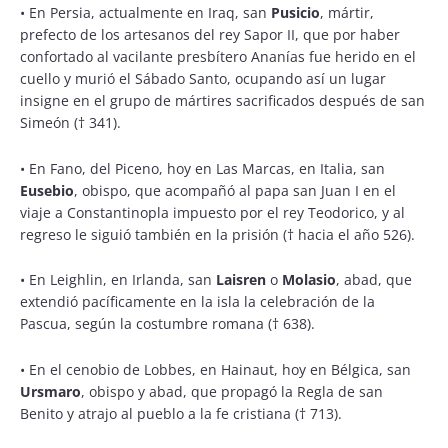
•
En Persia, actualmente en Iraq, san
Pusicio
, mártir,
prefecto de los artesanos del rey Sapor II, que por haber
confortado al vacilante presbítero Ananías fue herido en el
cuello y murió el Sábado Santo, ocupando así un lugar
insigne en el grupo de mártires sacrificados después de san
Simeón († 341).
•
En Fano, del Piceno, hoy en Las Marcas, en Italia, san
Eusebio
, obispo, que acompañó al papa san Juan I en el
viaje a Constantinopla impuesto por el rey Teodorico, y al
regreso le siguió también en la prisión († hacia el año 526).
•
En Leighlin, en Irlanda, san
Laisren
o
Molasio
, abad, que
extendió pacíficamente en la isla la celebración de la
Pascua, según la costumbre romana († 638).
•
En el cenobio de Lobbes, en Hainaut, hoy en Bélgica, san
Ursmaro
, obispo y abad, que propagó la Regla de san
Benito y atrajo al pueblo a la fe cristiana († 713).