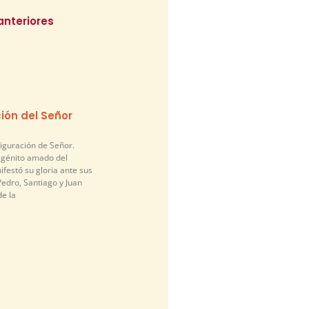
anteriores
ión del Señor
figuración de Señor.
nigénito amado del
festó su gloria ante sus
edro, Santiago y Juan
de la