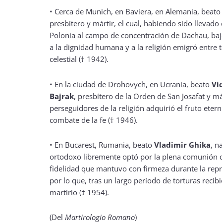
•
Cerca de Munich, en Baviera, en Alemania, beat
presbítero y mártir, el cual, habiendo sido llevad
Polonia al campo de concentración de Dachau, baj
a la dignidad humana y a la religión emigró entre to
celestial († 1942).
•
En la ciudad de Drohovych, en Ucrania, beato
Vi
Bajrak
, presbítero de la Orden de San Josafat y má
perseguidores de la religión adquirió el fruto eter
combate de la fe († 1946).
•
En Bucarest, Rumania, beato
Vladimir Ghika
, n
ortodoxo libremente optó por la plena comunión co
fidelidad que mantuvo con firmeza durante la rep
por lo que, tras un largo período de torturas recib
martirio (
†
1954).
(Del
Martirologio Romano
)