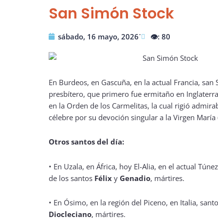
San Simón Stock
sábado, 16 mayo, 2026˙
👁️: 80
En Burdeos, en Gascuña, en la actual Francia, san
presbítero, que primero fue ermitaño en Inglaterr
en la Orden de los Carmelitas, la cual rigió admir
célebre por su devoción singular a la Virgen María 
Otros santos del día:
•
En Uzala, en África, hoy El-Alia, en el actual Tú
de los santos
Félix
y
Genadio
, mártires.
•
En Ósimo, en la región del Piceno, en Italia, sant
Diocleciano
, mártires.