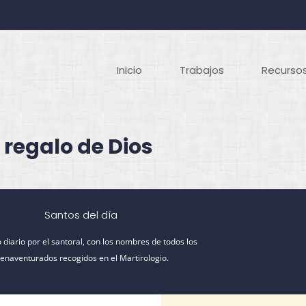
Inicio
Trabajos
Recursos
 regalo de Dios
Santos del día
 diario por el santoral, con los nombres de todos los
ienaventurados recogidos en el Martirologio.