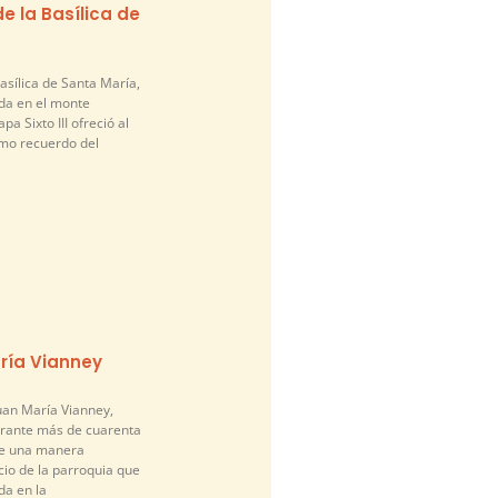
e la Basílica de
asílica de Santa María,
da en el monte
pa Sixto III ofreció al
mo recuerdo del
ría Vianney
an María Vianney,
urante más de cuarenta
de una manera
cio de la parroquia que
a en la