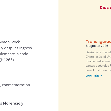
Días 
Transfigurac
 Simón Stock,
6 agosto, 2026
a y después ingresó
Fiesta de la Trans
ablemente, siendo
Cristo Jesús, el U
(† 1265).
Eterno Padre, mani
santos apóstoles P
con el testimonio 
Leer más »
nez, conmemoración
os
Florencio
y