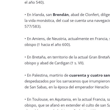
el año 540).
•
En Irlanda, san
Brendán
, abad de Clonfert, dili
la vida monástica, del cual se cuenta una navegaci
577/583).
•
En Amiens, de Neustria, actualmente en Francia,
obispo († hacia el año 600).
•
En Bretaña, en territorio de la actual Gran Breta
obispo y abad de Cardigan († s. VII).
•
En Palestina, martirio de
cuarenta y cuatro sa
despedazados por los sarracenos que irrumpieron
de San Sabas, en la época del emperador Heraclio 
•
En Toulouse, en Aquitania, en la actual Francia, 
obispo, que se afanó en extender el culto de san Sa