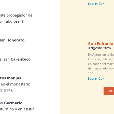
Leer más »
gente propagador de
ón fabulosa (†
 san
Honorato
,
San Eufronio
3 agosto, 2026
En Autun, en la G
ña, san
Carentoco
,
Eufronio, obispo, 
en honor del márti
de mayor adorno y
san
ntos monjes
Leer más »
 en el monasterio
(† 614).
VE
san
Germerio
,
turnino y en asistir