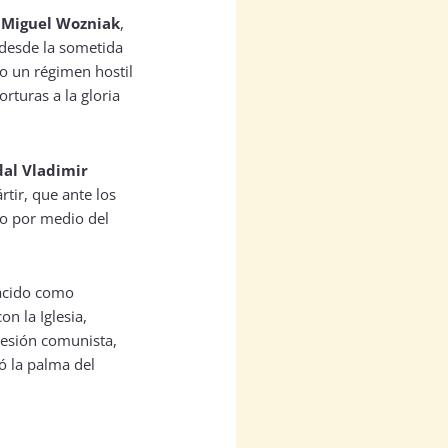
o
Miguel Wozniak
,
o desde la sometida
o un régimen hostil
rturas a la gloria
dal Vladimir
rtir, que ante los
no por medio del
acido como
n la Iglesia,
resión comunista,
ió la palma del