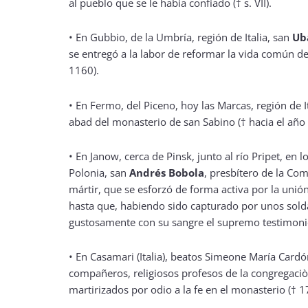
al pueblo que se le había confiado († s. VII).
•
En Gubbio, de la Umbría, región de Italia, san
Ub
se entregó a la labor de reformar la vida común de 
1160).
•
En Fermo, del Piceno, hoy las Marcas, región de I
abad del monasterio de san Sabino († hacia el año
•
En Janow, cerca de Pinsk, junto al río Pripet, en l
Polonia, san
Andrés Bobola
, presbítero de la Co
mártir, que se esforzó de forma activa por la unión
hasta que, habiendo sido capturado por unos sold
gustosamente con su sangre el supremo testimonio 
• En Casamari (Italia), beatos Simeone María Card
compañeros, religiosos profesos de la congregaciòn
martirizados por odio a la fe en el monasterio
(† 1