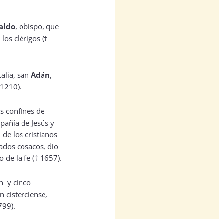
aldo
, obispo, que
los clérigos (†
talia, san
Adán
,
 1210).
os confines de
mpañía de Jesús y
 de los cristianos
ados cosacos, dio
de la fe († 1657).
ón
y cinco
 cisterciense,
799).