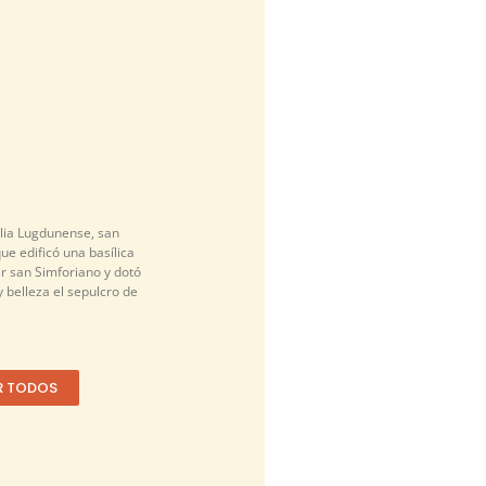
alia Lugdunense, san
que edificó una basílica
r san Simforiano y dotó
 belleza el sepulcro de
R TODOS