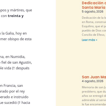
Dedicación d
Santa María
spos y mártires, que
5 agosto, 2026
o con
treinta y
Dedicación de la b
en Roma, construi
Esquilino, que el pa
pueblo de Dios co
n la Galia, hoy en
Concilio de Efeso,
imer obispo de esta
Leer más »
ma, en Numidia,
 fiel de san Agustín,
ble vida († después
San Juan Ma
4 agosto, 2026
n Francia, san
Memoria de san Ju
urado por el rey
presbítero, que d
años se entregó 
erado e instruido
admirable al servi
ue sucedió († hacia
le fue encomendad