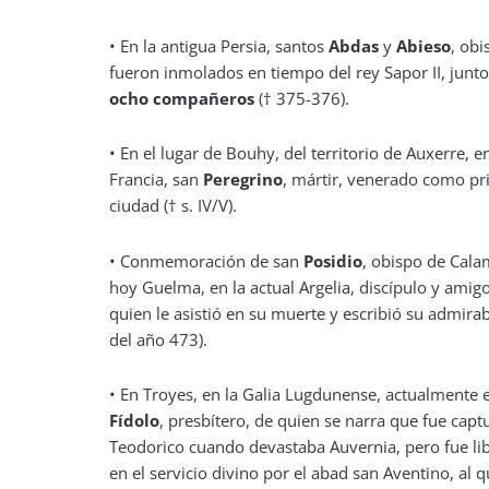
•
En la antigua Persia, santos
Abdas
y
Abieso
, obi
fueron inmolados en tiempo del rey Sapor II, junt
ocho compañeros
(† 375-376).
•
En el lugar de Bouhy, del territorio de Auxerre, e
Francia, san
Peregrino
, mártir, venerado como pr
ciudad († s. IV/V).
•
Conmemoración de san
Posidio
, obispo de Cala
hoy Guelma, en la actual Argelia, discípulo y amigo
quien le asistió en su muerte y escribió su admira
del año 473).
•
En Troyes, en la Galia Lugdunense, actualmente e
Fídolo
, presbítero, de quien se narra que fue capt
Teodorico cuando devastaba Auvernia, pero fue lib
en el servicio divino por el abad san Aventino, al q