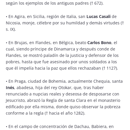
según los ejemplos de los antiguos padres († 672).
•
En Agira, en Sicilia, región de Italia, san
Lucas Casali
de
Nicosia, monje, célebre por su humildad y demás virtudes (†
s. IX).
•
En Brujas, en Flandes, en Bélgica, beato
Carlos Bono
, el
cual, siendo príncipe de Dinamarca y después conde de
Flandes, se mostró paladín de la justicia y defensor de los
pobres, hasta que fue asesinado por unos soldados a los
que él impelía hacia la paz que ellos rechazaban († 1127).
•
En Praga, ciudad de Bohemia, actualmente Chequia, santa
Inés
, abadesa, hija del rey Otokar, que, tras haber
renunciado a nupcias reales y deseosa de desposarse con
Jesucristo, abrazó la Regla de santa Clara en el monasterio
edificado por ella misma, donde quiso observar la pobreza
conforme a la regla († hacia el año 1282).
•
En el campo de concentración de Dachau, Babiera, en